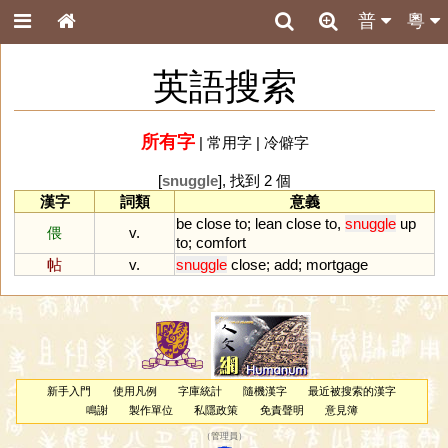
普
粵
英語搜索
所有字
|
常用字
|
冷僻字
[
snuggle
], 找到 2 個
漢字
詞類
意義
be
close
to
;
lean
close
to
,
snuggle
up
偎
v.
to
;
comfort
帖
v.
snuggle
close
;
add
;
mortgage
新手入門
使用凡例
字庫統計
隨機漢字
最近被搜索的漢字
鳴謝
製作單位
私隱政策
免責聲明
意見簿
（
管理員
）