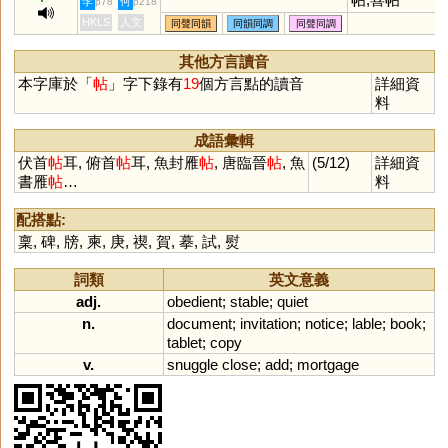
李
何
p78
p218
HKLS
人文
同聲同韻
同韻同調
同聲同調
其他方言讀音
本字庫於「
帖
」字下錄有
19
個方言點的讀音
詳細資
料
成語彙輯
伏首
帖
耳, 俯首
帖
耳, 魚封雁
帖
, 唐臨晉
帖
, 魚
(5/12)
詳細資
書雁
帖
…
料
配搭點:
稟
,
碑
,
牓
,
柬
,
庚
,
禊
,
賀
,
摹
,
試
,
熨
詞類
英文意義
adj.
obedient
;
stable
;
quiet
n.
document
;
invitation
;
notice
;
lable
;
book
;
tablet
;
copy
v.
snuggle
close
;
add
;
mortgage