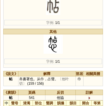
字例:
1/1
其他
字例:
1/1
《說文》
解釋
部居
相關異體
帖
帛書署也。从巾，占聲。
〔他叶
巾
切〕
(159 / 156)
《廣韻》
頁碼
反切
註解
帖
541
他協
中
聲母
清濁
部位
聲調
韻攝
韻目
開合
等第