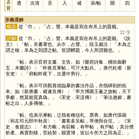
古
透
次清
舌
入
咸
添
/
帖
開
四
音
形義通解
略說:
從「
巾
」，「
占
」聲。本義是寫在布帛上的題籤。
22 字
詳解:
從「
巾
」，「
占
」聲。本義是寫在布帛上的題籤。《說
文》：「帖，帛書署也。从巾，占聲。」段玉裁注：「木為之
謂之檢，帛為之則謂之帖。皆謂幖題，今人所謂籤也。」
「
帖
」表示官府文書、文告。如《樂府詩集．橫吹曲辭
五．木蘭詩》：「昨夜見軍帖，可汗大點兵。」唐代杜甫〈新
安吏〉：「府帖昨夜下，次選中男行。」
「
帖
」表示可供觀賞或臨摹的書法作品，亦指碑刻的拓
本。如《新唐書．褚遂良傳》：「帝方博購王羲之故帖，天下
爭獻，然莫能質真偽。」《宋史．宋湜傳》：「筆法遒媚，書
帖之出，人多傳傚。」
「
帖
」也表示柬帖，泛指各種信札、票券。如唐代張籍
〈和左司元郎中秋居〉：「書客多呈帖，琴僧與合弦。」《宋
史．食貨志》：「有方帳，有莊帳，有甲帖 ，有戶帖 ；其分煙
析產、典賣割移，官給契，縣置簿，皆以今所方之田為正。」