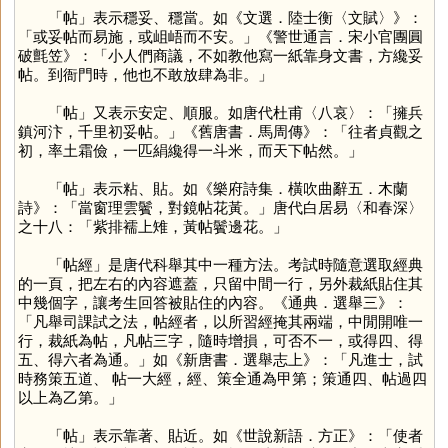
「
帖
」表示穩妥、穩當。如《文選．陸士衡〈文賦〉》：
「或妥帖而易施，或岨峿而不安。」《警世通言．宋小官團圓
破氈笠》：「小人們商議，不如教他寫一紙靠身文書，方纔妥
帖。到衙門時，他也不敢放肆為非。」
「
帖
」又表示安定、順服。如唐代杜甫〈八哀〉：「擁兵
鎮河汴，千里初妥帖。」《舊唐書．馬周傳》：「往者貞觀之
初，率土霜儉，一匹絹纔得一斗米，而天下帖然。」
「
帖
」表示粘、貼。如《樂府詩集．橫吹曲辭五．木蘭
詩》：「當窗理雲鬢，對鏡帖花黃。」唐代白居易〈和春深〉
之十八：「紫排襦上雉，黃帖鬢邊花。」
「帖經」是唐代科舉其中一種方法。考試時隨意選取經典
的一頁，把左右的內容遮蓋，只留中間一行，另外裁紙貼住其
中幾個字，讓考生回答被貼住的內容。《通典．選舉三》：
「凡舉司課試之法，帖經者，以所習經掩其兩端，中閒開唯一
行，裁紙為帖，凡帖三字，隨時增損，可否不一，或得四、得
五、得六者為通。」如《新唐書．選舉志上》：「凡進士，試
時務策五道、 帖一大經，經、策全通為甲第；策通四、帖過四
以上為乙第。」
「
帖
」表示靠著、貼近。如《世說新語．方正》：「使者