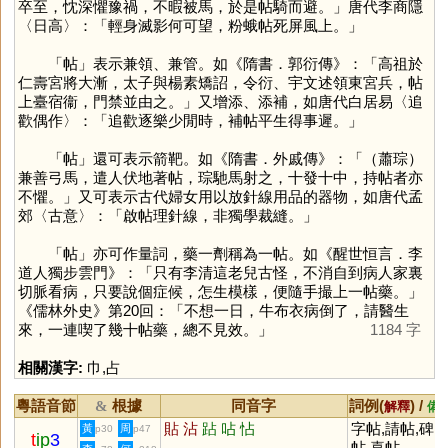
卒至，忱深懼豫禍，不暇被馬，於是帖騎而避。」唐代李商隱
〈日高〉：「輕身滅影何可望，粉蛾帖死屏風上。」
「
帖
」表示兼領、兼管。如《隋書．郭衍傳》：「高祖於
仁壽宮將大漸，太子與楊素矯詔，令衍、宇文述領東宮兵，帖
上臺宿衞，門禁並由之。」又增添、添補，如唐代白居易〈追
歡偶作〉：「追歡逐樂少閒時，補帖平生得事遲。」
「
帖
」還可表示箭靶。如《隋書．外戚傳》：「（蕭琮）
兼善弓馬，遣人伏地著帖，琮馳馬射之，十發十中，持帖者亦
不懼。」又可表示古代婦女用以放針線用品的器物，如唐代孟
郊〈古意〉：「啟帖理針線，非獨學裁縫。」
「
帖
」亦可作量詞，藥一劑稱為一帖。如《醒世恒言．李
道人獨步雲門》：「只有李清這老兒古怪，不消自到病人家裏
切脈看病，只要說個症候，怎生模樣，便隨手撮上一帖藥。」
《儒林外史》第20回：「不想一日，牛布衣病倒了，請醫生
來，一連喫了幾十帖藥，總不見效。」
1184 字
相關漢字:
巾
,
占
粵語音節
根據
同音字
詞例(
) /
&
解釋
備
貼
沾
跕
呫
怗
字帖,請帖,碑
黃
周
p30
p47
t
ip
3
帖,喜帖