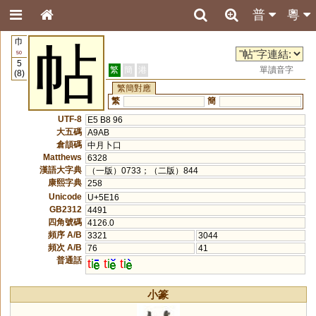
普
粵
巾
帖
50
5
繁
簡
港
單讀音字
(8)
繁簡對應
繁
簡
UTF-8
E5 B8 96
大五碼
A9AB
倉頡碼
中月卜口
Matthews
6328
漢語大字典
（一版）0733；（二版）844
康熙字典
258
Unicode
U+5E16
GB2312
4491
四角號碼
4126.0
頻序 A/B
3321
3044
頻次 A/B
76
41
普通話
t
i
t
i
t
i
小篆