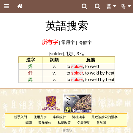
普
粵
英語搜索
所有字
|
常用字
|
冷僻字
[
solder
], 找到 3 個
漢字
詞類
意義
焊
v.
to
solder
,
to
weld
釬
v.
to
solder
,
to
weld
by
heat
銲
v.
to
solder
,
to
weld
by
heat
新手入門
使用凡例
字庫統計
隨機漢字
最近被搜索的漢字
鳴謝
製作單位
私隱政策
免責聲明
意見簿
（
管理員
）