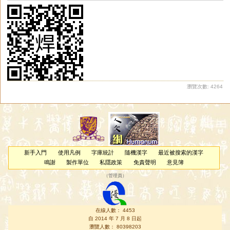
瀏覽次數: 4264
新手入門
使用凡例
字庫統計
隨機漢字
最近被搜索的漢字
鳴謝
製作單位
私隱政策
免責聲明
意見簿
（
管理員
）
在線人數： 4453
自 2014 年 7 月 8 日起
瀏覽人數： 80398203