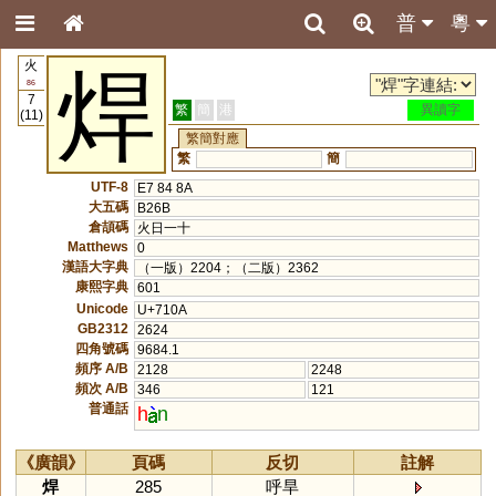
普
粵
火
焊
86
7
繁
簡
港
異讀字
(11)
繁簡對應
繁
簡
UTF-8
E7 84 8A
大五碼
B26B
倉頡碼
火日一十
Matthews
0
漢語大字典
（一版）2204；（二版）2362
康熙字典
601
Unicode
U+710A
GB2312
2624
四角號碼
9684.1
頻序 A/B
2128
2248
頻次 A/B
346
121
普通話
h
n
《廣韻》
頁碼
反切
註解
焊
285
呼旱