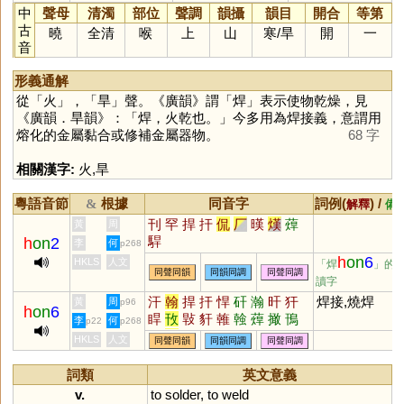
中
聲母
清濁
部位
聲調
韻攝
韻目
開合
等第
古
曉
全清
喉
上
山
寒
/
旱
開
一
音
形義通解
從「
火
」，「
旱
」聲。《廣韻》謂「
焊
」表示使物乾燥，見
《廣韻．旱韻》：「焊，火乾也。」今多用為焊接義，意謂用
熔化的金屬黏合或修補金屬器物。
68 字
相關漢字:
火
,
旱
粵語音節
根據
同音字
詞例(
) /
&
解釋
備
刊
罕
捍
扞
侃
厂
暵
熯
蔊
黃
周
駻
h
on
2
李
何
p268
h
on
6
HKLS
人文
「焊
」的
同聲同韻
同韻同調
同聲同調
讀字
汗
翰
捍
扞
悍
矸
瀚
旰
犴
焊接,燒焊
黃
周
p96
h
on
6
睅
攼
㪋
豻
雗
螒
蔊
撖
鳱
李
何
p22
p268
馯
閈
釬
鶾
涆
駻
銲
HKLS
人文
同聲同韻
同韻同調
同聲同調
詞類
英文意義
v.
to
solder
,
to
weld