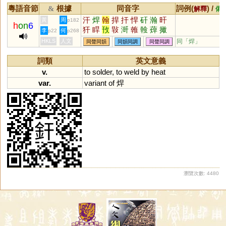
粵語音節
根據
同音字
詞例(
) /
&
解釋
備
汗
焊
翰
捍
扞
悍
矸
瀚
旰
黃
周
p182
h
on
6
犴
睅
攼
㪋
涆
雗
螒
蔊
撖
李
何
p22
p268
鳱
馯
閈
豻
鶾
駻
銲
HKLS
人文
同「
焊
」
同聲同韻
同韻同調
同聲同調
詞類
英文意義
v.
to
solder
,
to
weld
by
heat
var.
variant
of
焊
瀏覽次數: 4480