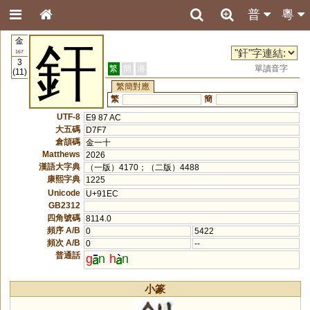
普
粵
金
釬
167
3
繁
簡
港
單讀音字
(11)
繁簡對應
繁
簡
UTF-8
E9 87 AC
大五碼
D7F7
倉頡碼
金一十
Matthews
2026
漢語大字典
（一版）4170；（二版）4488
康熙字典
1225
Unicode
U+91EC
GB2312
四角號碼
8114.0
頻序 A/B
0
5422
頻次 A/B
0
--
普通話
g
n
h
n
小篆