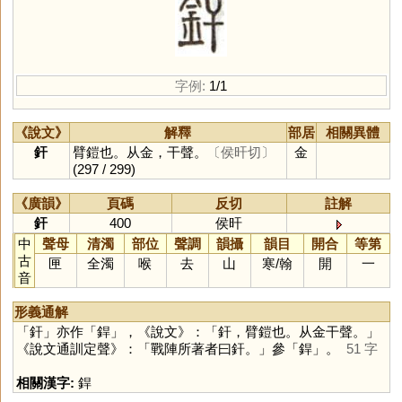
字例:
1/1
《說文》
解釋
部居
相關異體
釬
臂鎧也。从金，干聲。
〔侯旰切〕
金
(297 / 299)
《廣韻》
頁碼
反切
註解
釬
400
侯旰
中
聲母
清濁
部位
聲調
韻攝
韻目
開合
等第
古
匣
全濁
喉
去
山
寒
/
翰
開
一
音
形義通解
「
釬
」亦作「
銲
」，《說文》：「釬，臂鎧也。从金干聲。」
《說文通訓定聲》：「戰陣所著者曰釬。」參「
銲
」。
51 字
相關漢字:
銲