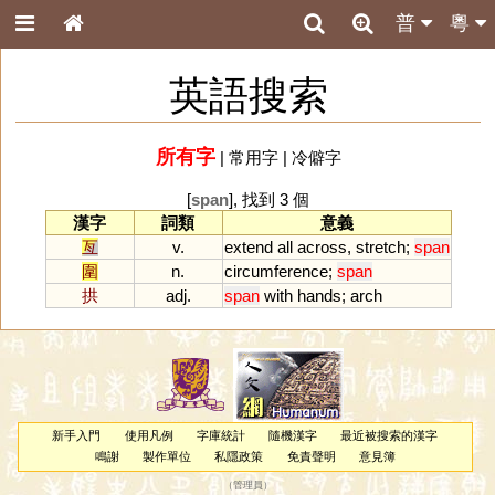
普
粵
英語搜索
所有字
|
常用字
|
冷僻字
[
span
], 找到 3 個
漢字
詞類
意義
亙
v.
extend
all
across
,
stretch
;
span
圍
n.
circumference
;
span
拱
adj.
span
with
hands
;
arch
新手入門
使用凡例
字庫統計
隨機漢字
最近被搜索的漢字
鳴謝
製作單位
私隱政策
免責聲明
意見簿
（
管理員
）