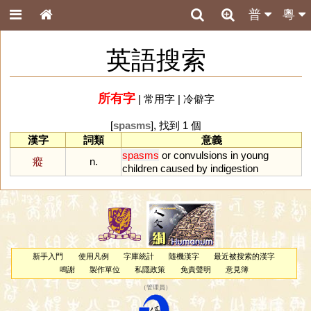
普
粵
英語搜索
所有字
|
常用字
|
冷僻字
[
spasms
], 找到 1 個
漢字
詞類
意義
spasms
or
convulsions
in
young
瘲
n.
children
caused
by
indigestion
新手入門
使用凡例
字庫統計
隨機漢字
最近被搜索的漢字
鳴謝
製作單位
私隱政策
免責聲明
意見簿
（
管理員
）