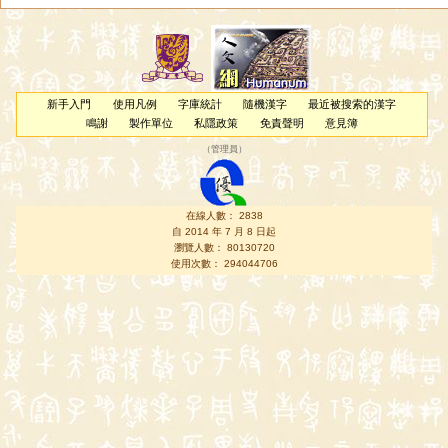
新手入門
使用凡例
字庫統計
隨機漢字
最近被搜索的漢字
鳴謝
製作單位
私隱政策
免責聲明
意見簿
（
管理員
）
在線人數： 2838
自 2014 年 7 月 8 日起
瀏覽人數： 80130720
使用次數： 294044706