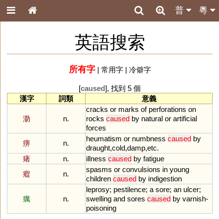
普
粵
英語搜索
所有字
|
常用字
|
冷僻字
[
caused
], 找到 5 個
漢字
詞類
意義
cracks
or
marks
of
perforations
on
泐
n.
rocks
caused
by
natural
or
artificial
forces
heumatism
or
numbness
caused
by
痹
n.
draught
,
cold
,
damp
,
etc
.
瘏
n.
illness
caused
by
fatigue
spasms
or
convulsions
in
young
瘲
n.
children
caused
by
indigestion
leprosy
;
pestilence
;
a
sore
;
an
ulcer
;
癘
n.
swelling
and
sores
caused
by
varnish
-
poisoning