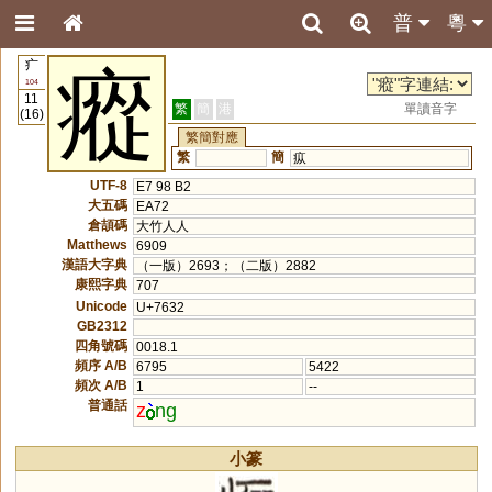
普
粵
疒
瘲
104
11
繁
簡
港
單讀音字
(16)
繁簡對應
繁
簡
疭
UTF-8
E7 98 B2
大五碼
EA72
倉頡碼
大竹人人
Matthews
6909
漢語大字典
（一版）2693；（二版）2882
康熙字典
707
Unicode
U+7632
GB2312
四角號碼
0018.1
頻序 A/B
6795
5422
頻次 A/B
1
--
普通話
z
ng
小篆