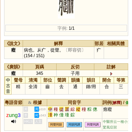
字例:
1/1
《說文》
解釋
部居
相關異體
瘲
病也。从疒，從聲。
〔即容切〕
疒
(154 / 151)
《廣韻》
頁碼
反切
註解
瘲
345
子用
中
聲母
清濁
部位
聲調
韻攝
韻目
開合
等第
古
精
全清
齒
去
通
鍾
/
用
合
三
音
粵語音節
根據
同音字
詞例(
) /
&
解釋
備
中
種
從
眾
綜
縱
穜
粽
傯
瘛瘲
黃
周
p110
z
ung
3
湩
种
偅
堹
錝
李
何
p343
HKLS
人文
中醫所云一種小兒
同聲同韻
同韻同調
同聲同調
驚風症狀