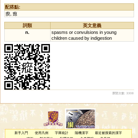
配搭點:
瘈
,
瘛
詞類
英文意義
n.
spasms
or
convulsions
in
young
children
caused
by
indigestion
瀏覽次數: 3308
新手入門
使用凡例
字庫統計
隨機漢字
最近被搜索的漢字