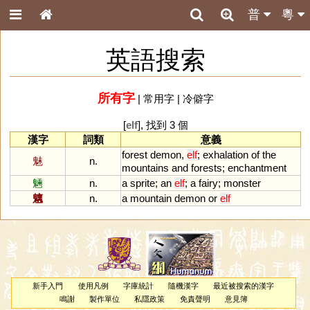
普
粵
英語搜索
所有字
|
常用字
|
冷僻字
[
elf
], 找到 3 個
漢字
詞類
意義
forest
demon
,
elf
;
exhalation
of
the
魅
n.
mountains
and
forests
;
enchantment
魎
n.
a
sprite
;
an
elf
;
a
fairy
;
monster
魑
n.
a
mountain
demon
or
elf
新手入門
使用凡例
字庫統計
隨機漢字
最近被搜索的漢字
鳴謝
製作單位
私隱政策
免責聲明
意見簿