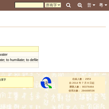
普
粵
water
ate
;
to
humiliate
;
to
defile
在線人數： 2953
的漢字
自 2014 年 7 月 8 日起
瀏覽人數： 80376464
使用次數： 294488536