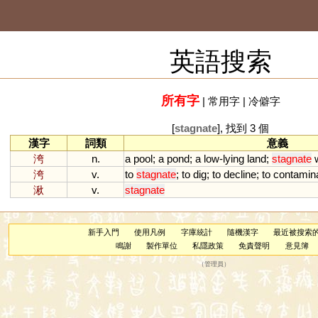
英語搜索
所有字
|
常用字
|
冷僻字
[
stagnate
], 找到 3 個
漢字
詞類
意義
洿
n.
a
pool
;
a
pond
;
a
low
-
lying
land
;
stagnate
洿
v.
to
stagnate
;
to
dig
;
to
decline
;
to
contamin
湫
v.
stagnate
新手入門
使用凡例
字庫統計
隨機漢字
最近被搜索
鳴謝
製作單位
私隱政策
免責聲明
意見簿
（
管理員
）