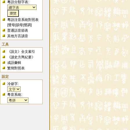
粵語分類字表:
粵語注音系統對照表
[
聲母
|
韻母
|
聲調
]
普通話音節表
其他方言讀音
工具
《說文》全文索引
《讀史方輿紀要》
成語彙輯
繁簡對照表
設定
冷僻字:
粵音系統: