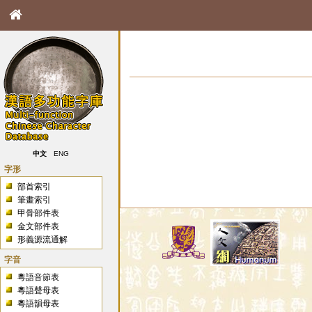
中文
ENG
字形
部首索引
筆畫索引
甲骨部件表
金文部件表
形義源流通解
字音
粵語音節表
粵語聲母表
粵語韻母表