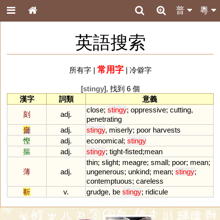
普
粵
英語搜索
常用字
所有字
|
|
冷僻字
[
stingy
], 找到 6 個
漢字
詞類
意義
close
;
stingy
;
oppressive
;
cutting
,
刻
adj.
penetrating
嗇
adj.
stingy
,
miserly
;
poor
harvests
慳
adj.
economical
;
stingy
摳
adj.
stingy
;
tight
-
fisted
;
mean
thin
;
slight
;
meagre
;
small
;
poor
;
mean
;
薄
adj.
ungenerous
;
unkind
;
mean
;
stingy
;
contemptuous
;
careless
靳
v.
grudge
,
be
stingy
;
ridicule