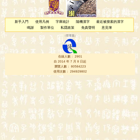
新手入門
使用凡例
字庫統計
隨機漢字
最近被搜索的漢字
鳴謝
製作單位
私隱政策
免責聲明
意見簿
（
管理員
）
在線人數： 2901
自 2014 年 7 月 8 日起
瀏覽人數： 80584223
使用次數： 294929802