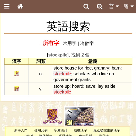
普
粵
英語搜索
所有字
|
常用字
|
冷僻字
[
stockpile
], 找到 2 個
漢字
詞類
意義
store
house
for
rice
,
granary
;
barn
;
廩
n.
stockpile
;
scholars
who
live
on
government
grants
store
up
;
hoard
;
save
;
lay
aside
;
貯
v.
stockpile
新手入門
使用凡例
字庫統計
隨機漢字
最近被搜索的漢字