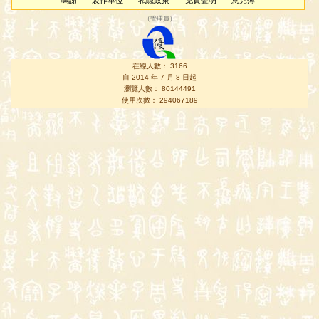
鳴謝
製作單位
私隱政策
免責聲明
意見簿
（
管理員
）
在線人數： 3166
自 2014 年 7 月 8 日起
瀏覽人數： 80144491
使用次數： 294067189