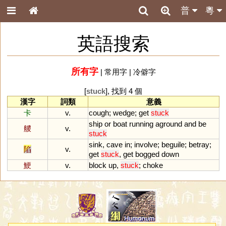
普
粵
英語搜索
所有字
|
常用字
|
冷僻字
[
stuck
], 找到 4 個
漢字
詞類
意義
卡
v.
cough
;
wedge
;
get
stuck
ship
or
boat
running
aground
and
be
艐
v.
stuck
sink
,
cave
in
;
involve
;
beguile
;
betray
;
陷
v.
get
stuck
,
get
bogged
down
鯁
v.
block
up
,
stuck
;
choke