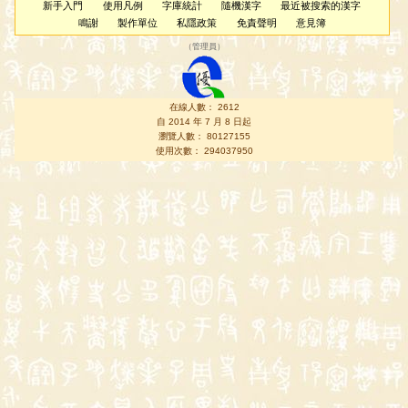
新手入門
使用凡例
字庫統計
隨機漢字
最近被搜索的漢字
鳴謝
製作單位
私隱政策
免責聲明
意見簿
（
管理員
）
在線人數： 2612
自 2014 年 7 月 8 日起
瀏覽人數： 80127155
使用次數： 294037950