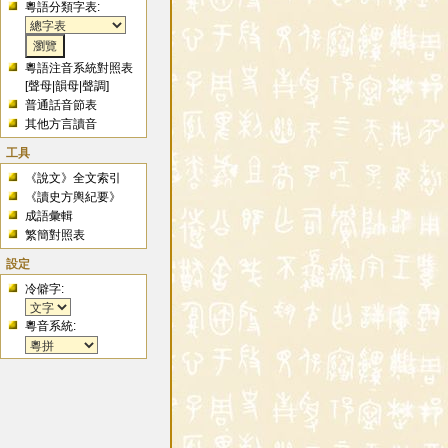
粵語分類字表:
粵語注音系統對照表
[
聲母
|
韻母
|
聲調
]
普通話音節表
其他方言讀音
工具
《說文》全文索引
《讀史方輿紀要》
成語彙輯
繁簡對照表
設定
冷僻字:
粵音系統: