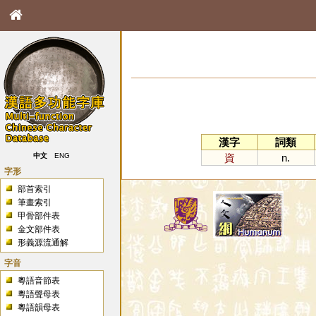
漢字
詞類
資
n.
中文
ENG
字形
部首索引
筆畫索引
甲骨部件表
金文部件表
形義源流通解
字音
粵語音節表
粵語聲母表
粵語韻母表