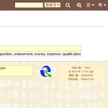
普
粵
position
,
endowment
;
money
;
expense
;
qualification
在線人數： 2514
的漢字
自 2014 年 7 月 8 日起
瀏覽人數： 80343706
使用次數： 294427276