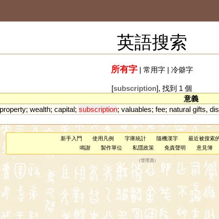
英語搜索
所有字
|
常用字
|
冷僻字
[
subscription
], 找到 1 個
意義
property
;
wealth
;
capital
;
subscription
;
valuables
;
fee
;
natural
gifts
,
dis
新手入門
使用凡例
字庫統計
隨機漢字
最近被搜索
鳴謝
製作單位
私隱政策
免責聲明
意見簿
（
管理員
）