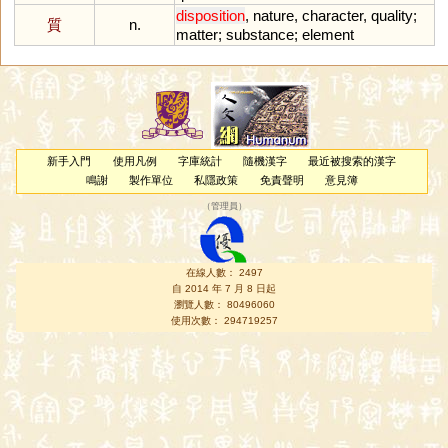
disposition
,
nature
,
character
,
quality
;
質
n.
matter
;
substance
;
element
新手入門
使用凡例
字庫統計
隨機漢字
最近被搜索的漢字
鳴謝
製作單位
私隱政策
免責聲明
意見簿
（
管理員
）
在線人數： 2497
自 2014 年 7 月 8 日起
瀏覽人數： 80496060
使用次數： 294719257