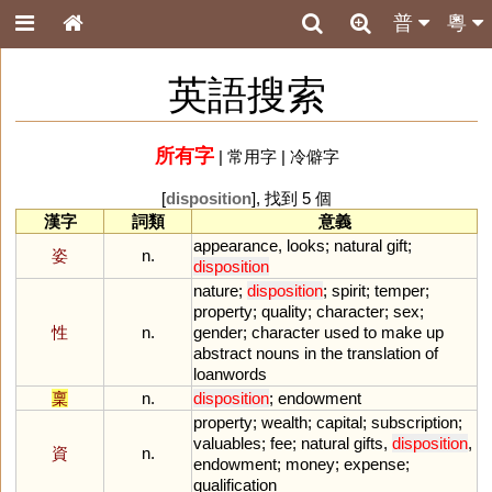
普
粵
英語搜索
所有字
|
常用字
|
冷僻字
[
disposition
], 找到 5 個
漢字
詞類
意義
appearance
,
looks
;
natural
gift
;
姿
n.
disposition
nature
;
disposition
;
spirit
;
temper
;
property
;
quality
;
character
;
sex
;
性
n.
gender
;
character
used
to
make
up
abstract
nouns
in
the
translation
of
loanwords
稟
n.
disposition
;
endowment
property
;
wealth
;
capital
;
subscription
;
valuables
;
fee
;
natural
gifts
,
disposition
,
資
n.
endowment
;
money
;
expense
;
qualification