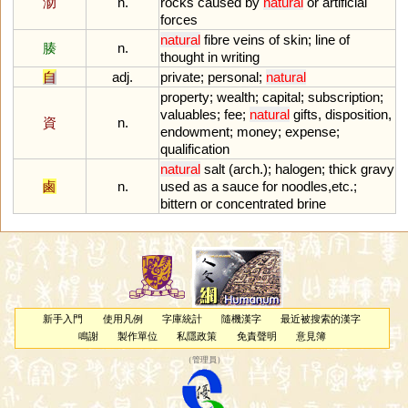
泐
n.
rocks
caused
by
natural
or
artificial
forces
natural
fibre
veins
of
skin
;
line
of
腠
n.
thought
in
writing
自
adj.
private
;
personal
;
natural
property
;
wealth
;
capital
;
subscription
;
valuables
;
fee
;
natural
gifts
,
disposition
,
資
n.
endowment
;
money
;
expense
;
qualification
natural
salt
(
arch
.);
halogen
;
thick
gravy
鹵
n.
used
as
a
sauce
for
noodles
,
etc
.;
bittern
or
concentrated
brine
新手入門
使用凡例
字庫統計
隨機漢字
最近被搜索的漢字
鳴謝
製作單位
私隱政策
免責聲明
意見簿
（
管理員
）