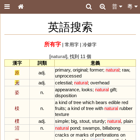
普
粵
英語搜索
所有字
|
常用字
|
冷僻字
[
natural
], 找到 11 個
漢字
詞類
意義
primary
,
original
;
former
;
natural
;
raw
,
原
adj.
unprocessed
天
adj.
celestial
;
natural
;
overhead
appearance
,
looks
;
natural
gift
;
姿
n.
disposition
a
kind
of
tree
which
bears
edible
red
棪
n.
fruits
;
a
kind
of
tree
with
natural
rubber
texture
樸
adj.
simple
;
big
,
stout
,
sturdy
;
natural
,
plain
沼
n.
natural
pond
;
swamps
,
billabong
cracks
or
marks
of
perforations
on