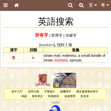
普
粵
英語搜索
所有字
|
常用字
|
冷僻字
[
suckers
], 找到 1 個
漢字
詞類
意義
straw
mat
;
mattress
;
a
small
bundle
of
蓐
n.
straw
;
suckers
,
sprouts
新手入門
使用凡例
字庫統計
隨機漢字
最近被搜索的漢字
鳴謝
製作單位
私隱政策
免責聲明
意見簿
（
管理員
）