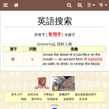
普
粵
英語搜索
常用字
所有字
|
|
冷僻字
[
swearing
], 找到 1 個
漢字
詞類
意義
smear
the
blood
of
a
sacrifice
on
the
歃
v.
mouth
—
an
ancient
form
of
swearing
an
oath
;
to
drink
;
to
smear
the
blood
新手入門
使用凡例
字庫統計
隨機漢字
最近被搜索的漢字
鳴謝
製作單位
私隱政策
免責聲明
意見簿
（
管理員
）