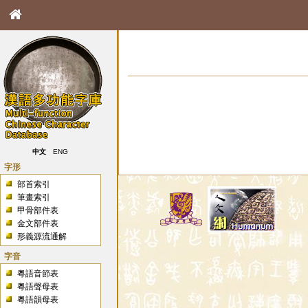
中文
ENG
字形
部首索引
筆畫索引
甲骨部件表
金文部件表
形義源流通解
字音
粵語音節表
粵語聲母表
粵語韻母表