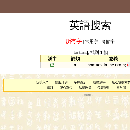
英語搜索
所有字
|
常用字
|
冷僻字
[
tartars
], 找到 1 個
漢字
詞類
意義
韃
n.
nomads
in
the
north
;
t
新手入門
使用凡例
字庫統計
隨機漢字
最近被搜索
鳴謝
製作單位
私隱政策
免責聲明
意見簿
（
管理員
）