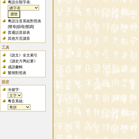
粵語分類字表:
粵語注音系統對照表
[
聲母
|
韻母
|
聲調
]
普通話音節表
其他方言讀音
工具
《說文》全文索引
《讀史方輿紀要》
成語彙輯
繁簡對照表
設定
冷僻字:
粵音系統: