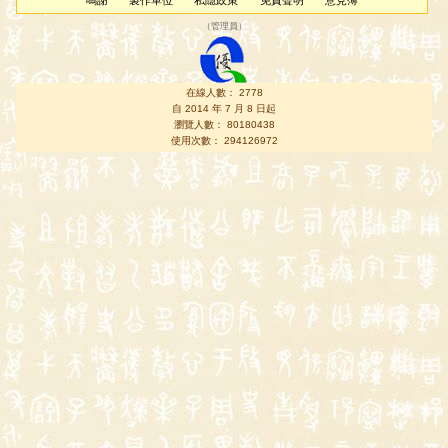
鳴謝
製作單位
私隱政策
免責聲明
意見簿
（
管理員
）
在線人數： 2778
自 2014 年 7 月 8 日起
瀏覽人數： 80180438
使用次數： 294126972