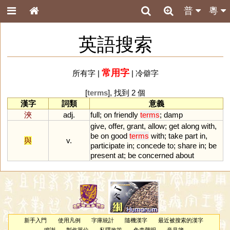
普
粵
英語搜索
常用字
所有字
|
|
冷僻字
[
terms
], 找到 2 個
漢字
詞類
意義
浹
adj.
full
;
on
friendly
terms
;
damp
give
,
offer
,
grant
,
allow
;
get
along
with
,
be
on
good
terms
with
;
take
part
in
,
與
v.
participate
in
;
concede
to
;
share
in
;
be
present
at
;
be
concerned
about
新手入門
使用凡例
字庫統計
隨機漢字
最近被搜索的漢字