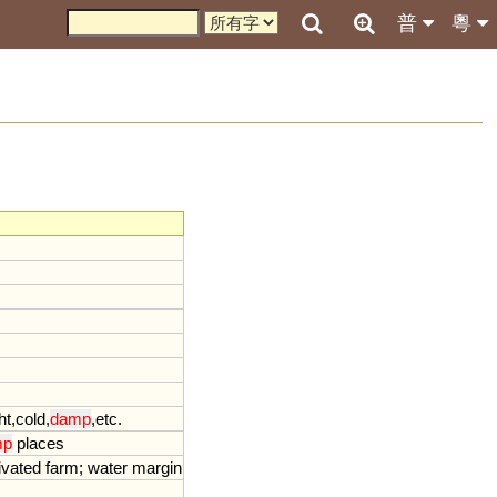
普
粵
ht
,
cold
,
damp
,
etc
.
mp
places
ivated
farm
;
water
margin