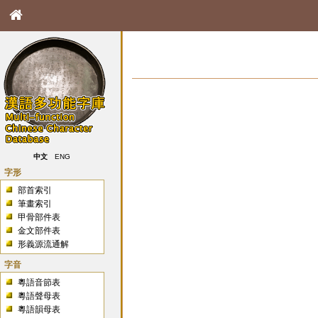
中文
ENG
字形
部首索引
筆畫索引
甲骨部件表
金文部件表
形義源流通解
字音
粵語音節表
粵語聲母表
粵語韻母表