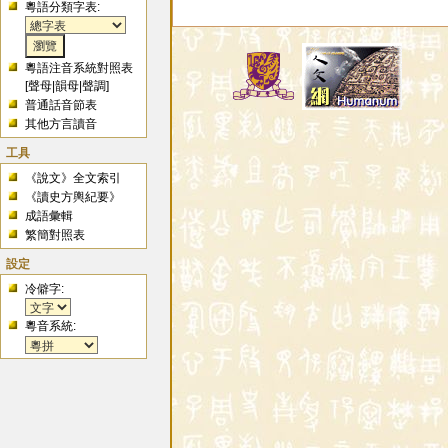
粵語分類字表:
粵語注音系統對照表
[
聲母
|
韻母
|
聲調
]
普通話音節表
其他方言讀音
工具
《說文》全文索引
《讀史方輿紀要》
成語彙輯
繁簡對照表
設定
冷僻字:
粵音系統: