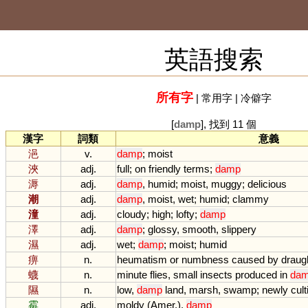
英語搜索
所有字
|
常用字
|
冷僻字
[
damp
], 找到 11 個
漢字
詞類
意義
浥
v.
damp
;
moist
浹
adj.
full
;
on
friendly
terms
;
damp
溽
adj.
damp
,
humid
;
moist
,
muggy
;
delicious
潮
adj.
damp
,
moist
,
wet
;
humid
;
clammy
潼
adj.
cloudy
;
high
;
lofty
;
damp
澤
adj.
damp
;
glossy
,
smooth
,
slippery
濕
adj.
wet
;
damp
;
moist
;
humid
痹
n.
heumatism
or
numbness
caused
by
draug
蠛
n.
minute
flies
,
small
insects
produced
in
da
隰
n.
low
,
damp
land
,
marsh
,
swamp
;
newly
cult
霉
adj.
moldy
(
Amer
.),
damp