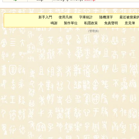
新手入門
使用凡例
字庫統計
隨機漢字
最近被搜索
鳴謝
製作單位
私隱政策
免責聲明
意見簿
（
管理員
）