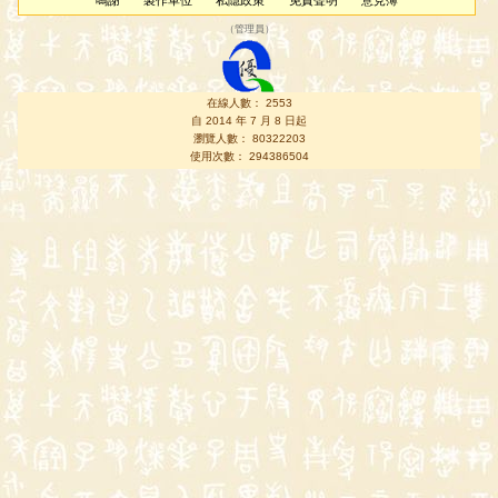
鳴謝
製作單位
私隱政策
免責聲明
意見簿
（
管理員
）
在線人數： 2553
自 2014 年 7 月 8 日起
瀏覽人數： 80322203
使用次數： 294386504