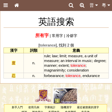
普
粵
英語搜索
所有字
|
常用字
|
冷僻字
[
tolerance
], 找到 2 個
漢字
詞類
意義
rule
;
law
;
limit
;
measure
,
a
unit
of
measure
;
an
interval
in
music
;
degree
;
度
n.
manner
;
extent
;
tolerance
;
magnanimity
;
consideration
忍
n.
forbearance
;
tolerance
,
endurance
新手入門
使用凡例
字庫統計
隨機漢字
最近被搜索的漢字