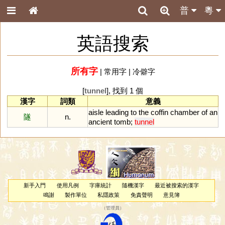
普
粵
英語搜索
所有字
|
常用字
|
冷僻字
[
tunnel
], 找到 1 個
漢字
詞類
意義
aisle
leading
to
the
coffin
chamber
of
an
隧
n.
ancient
tomb
;
tunnel
新手入門
使用凡例
字庫統計
隨機漢字
最近被搜索的漢字
鳴謝
製作單位
私隱政策
免責聲明
意見簿
（
管理員
）