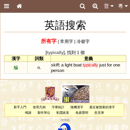
普
粵
英語搜索
所有字
|
常用字
|
冷僻字
[
typically
], 找到 1 個
漢字
詞類
意義
skiff
;
a
light
boat
typically
just
for
one
艑
n.
person
新手入門
使用凡例
字庫統計
隨機漢字
最近被搜索的漢字
鳴謝
製作單位
私隱政策
免責聲明
意見簿
（
管理員
）