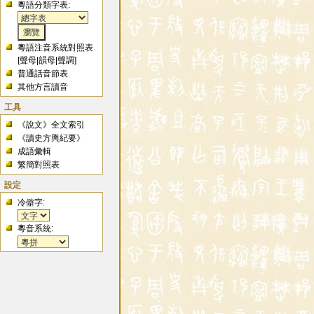
粵語分類字表:
粵語注音系統對照表
[
聲母
|
韻母
|
聲調
]
普通話音節表
其他方言讀音
工具
《說文》全文索引
《讀史方輿紀要》
成語彙輯
繁簡對照表
設定
冷僻字:
粵音系統: