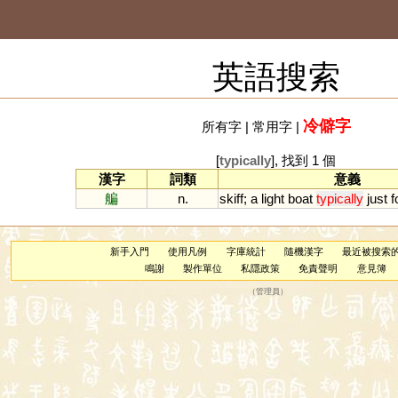
英語搜索
冷僻字
所有字
|
常用字
|
[
typically
], 找到 1 個
漢字
詞類
意義
艑
n.
skiff
;
a
light
boat
typically
just
f
新手入門
使用凡例
字庫統計
隨機漢字
最近被搜索
鳴謝
製作單位
私隱政策
免責聲明
意見簿
（
管理員
）