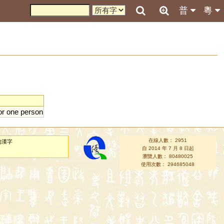
普
粵
or
one
person
在線人數： 2951
的漢字
自 2014 年 7 月 8 日起
瀏覽人數： 80480025
使用次數： 294685048