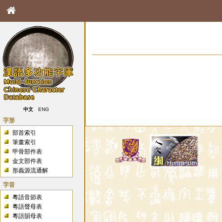
中文
ENG
字形
部首索引
筆畫索引
甲骨部件表
金文部件表
形義源流通解
字音
粵語音節表
粵語聲母表
粵語韻母表