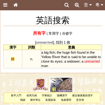
普
粵
英語搜索
所有字
|
常用字
|
冷僻字
[
unmarried
], 找到 1 個
漢字
詞類
意義
a
big
fish
;
the
huge
fish
found
in
the
Yellow
River
that
is
said
to
be
unable
to
鰥
n.
close
its
eyes
;
a
widower
;
a
unmarried
man
新手入門
使用凡例
字庫統計
隨機漢字
最近被搜索的漢字
鳴謝
製作單位
私隱政策
免責聲明
意見簿