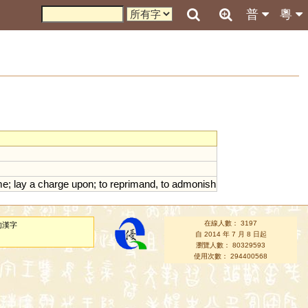
普
粵
me
;
lay
a
charge
upon
;
to
reprimand
,
to
admonish
在線人數： 3197
的漢字
自 2014 年 7 月 8 日起
瀏覽人數： 80329593
使用次數： 294400568