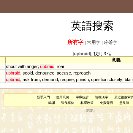
英語搜索
所有字
|
常用字
|
冷僻字
[
upbraid
], 找到 3 個
意義
shout
with
anger
;
upbraid
;
roar
upbraid
,
scold
,
denounce
,
accuse
,
reproach
upbraid
;
ask
from
;
demand
,
require
;
punish
;
question
closely
;
bla
新手入門
使用凡例
字庫統計
隨機漢字
最近被搜索
鳴謝
製作單位
私隱政策
免責聲明
意見簿
（
管理員
）