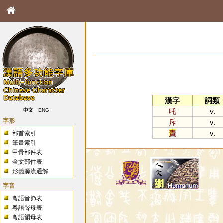
漢字
詞類
吒
v.
中文
ENG
字形
斥
v.
責
v.
部首索引
筆畫索引
甲骨部件表
金文部件表
形義源流通解
字音
粵語音節表
粵語聲母表
粵語韻母表