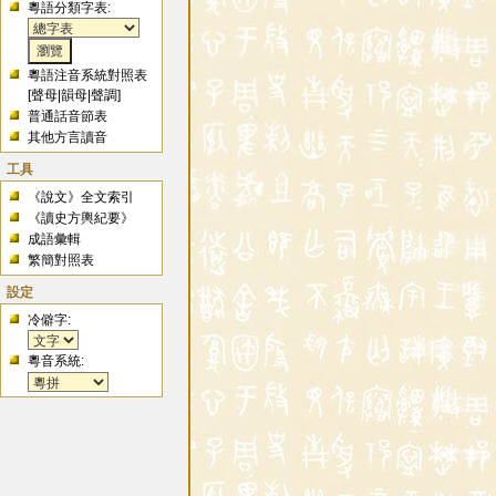
粵語分類字表:
粵語注音系統對照表
[
聲母
|
韻母
|
聲調
]
普通話音節表
其他方言讀音
工具
《說文》全文索引
《讀史方輿紀要》
成語彙輯
繁簡對照表
設定
冷僻字:
粵音系統: