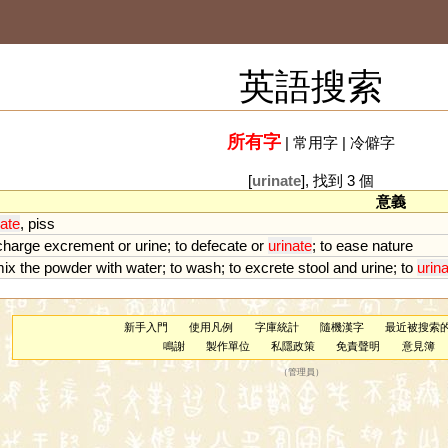
英語搜索
所有字
|
常用字
|
冷僻字
[
urinate
], 找到 3 個
意義
nate
,
piss
charge
excrement
or
urine
;
to
defecate
or
urinate
;
to
ease
nature
ix
the
powder
with
water
;
to
wash
;
to
excrete
stool
and
urine
;
to
urin
新手入門
使用凡例
字庫統計
隨機漢字
最近被搜索
鳴謝
製作單位
私隱政策
免責聲明
意見簿
（
管理員
）