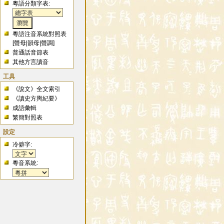
粵語分類字表:
粵語注音系統對照表
[
聲母
|
韻母
|
聲調
]
普通話音節表
其他方言讀音
工具
《說文》全文索引
《讀史方輿紀要》
成語彙輯
繁簡對照表
設定
冷僻字:
粵音系統: