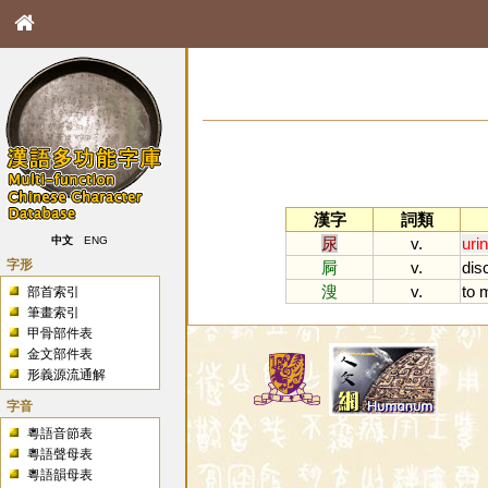
漢字
詞類
尿
v.
uri
中文
ENG
字形
屙
v.
dis
溲
v.
to
m
部首索引
筆畫索引
甲骨部件表
金文部件表
形義源流通解
字音
粵語音節表
粵語聲母表
粵語韻母表