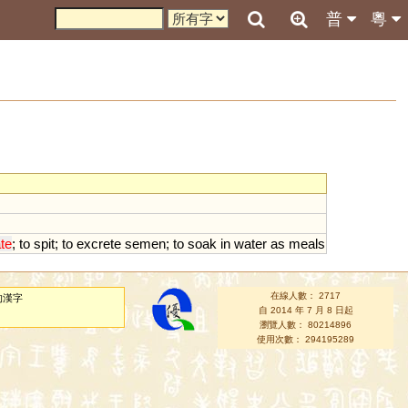
普
粵
ate
;
to
spit
;
to
excrete
semen
;
to
soak
in
water
as
meals
在線人數： 2717
的漢字
自 2014 年 7 月 8 日起
瀏覽人數： 80214896
使用次數： 294195289