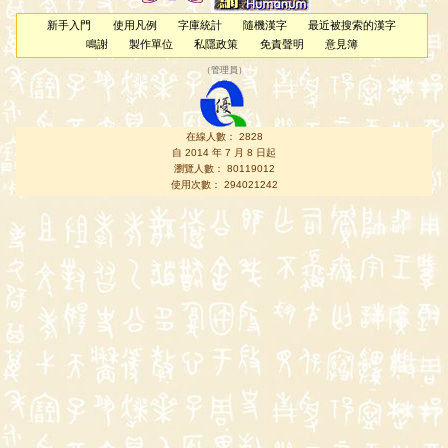
新手入門
使用凡例
字庫統計
隨機漢字
最近被搜索的漢字
鳴謝
製作單位
私隱政策
免責聲明
意見簿
（
管理員
）
在線人數： 2828
自 2014 年 7 月 8 日起
瀏覽人數： 80119012
使用次數： 294021242