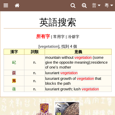
普
粵
英語搜索
所有字
|
常用字
|
冷僻字
[
vegetation
], 找到 4 個
漢字
詞類
意義
mountain
without
vegetation
(
some
屺
n.
give
the
opposite
meaning
);
residence
of
one
'
s
mother
森
n.
luxuriant
vegetation
luxuriant
growth
of
vegetation
that
茀
n.
blocks
the
path
蒨
n.
luxuriant
growth
;
lush
vegetation