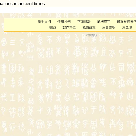
ations
in
ancient
times
新手入門
使用凡例
字庫統計
隨機漢字
最近被搜索
鳴謝
製作單位
私隱政策
免責聲明
意見簿
（
管理員
）