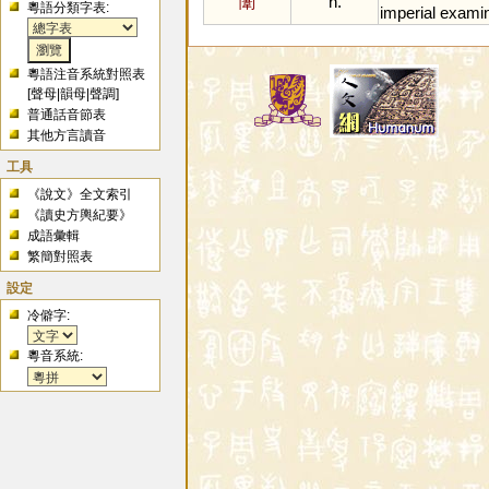
闈
n.
粵語分類字表:
imperial
examin
粵語注音系統對照表
[
聲母
|
韻母
|
聲調
]
普通話音節表
其他方言讀音
工具
《說文》全文索引
《讀史方輿紀要》
成語彙輯
繁簡對照表
設定
冷僻字:
粵音系統: