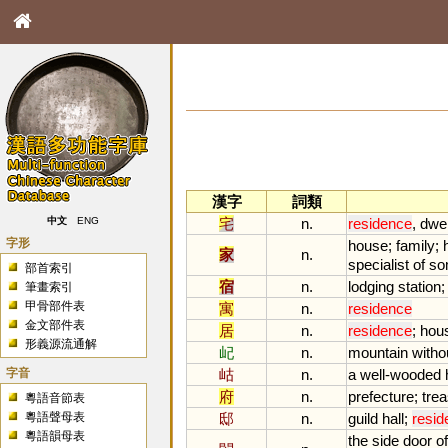
漢字
詞類
宅
n.
residence
,
dwel
中文
ENG
字形
house
;
family
;
家
n.
specialist
of
so
部首索引
宿
n.
lodging
station
筆畫索引
甲骨部件表
寓
n.
residence
金文部件表
居
n.
residence
;
hou
形義源流通解
屺
n.
mountain
witho
字音
岵
n.
a
well
-
wooded
府
n.
prefecture
;
tre
粵語音節表
粵語聲母表
邸
n.
guild
hall
;
resid
粵語韻母表
the
side
door
of