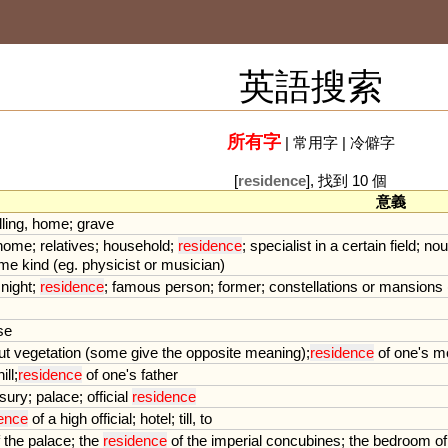
英語搜索
所有字
|
常用字
|
冷僻字
[
residence
], 找到 10 個
意義
ling
,
home
;
grave
home
;
relatives
;
household
;
residence
;
specialist
in
a
certain
field
;
nou
me
kind
(
eg
.
physicist
or
musician
)
;
night
;
residence
;
famous
person
;
former
;
constellations
or
mansions
se
ut
vegetation
(
some
give
the
opposite
meaning
);
residence
of
one
'
s
m
hill
;
residence
of
one
'
s
father
asury
;
palace
;
official
residence
ence
of
a
high
official
;
hotel
;
till
,
to
the
palace
;
the
residence
of
the
imperial
concubines
;
the
bedroom
of