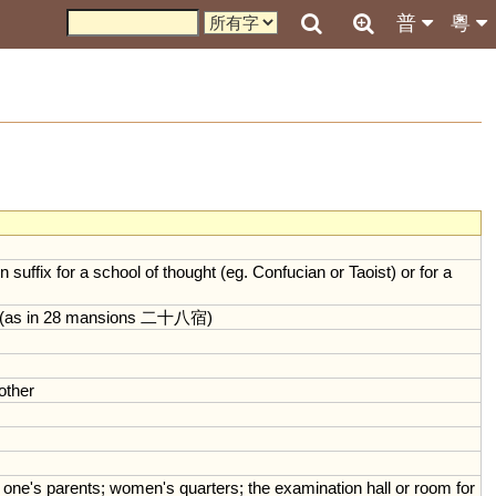
普
粵
n
suffix
for
a
school
of
thought
(
eg
.
Confucian
or
Taoist
)
or
for
a
(
as
in
28
mansions
二十八宿)
other
one
'
s
parents
;
women
'
s
quarters
;
the
examination
hall
or
room
for