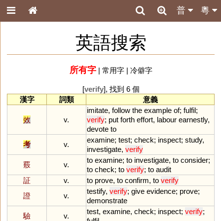
普
粵
英語搜索
所有字
|
常用字
|
冷僻字
[
verify
], 找到 6 個
漢字
詞類
意義
imitate
,
follow
the
example
of
;
fulfil
;
效
v.
verify
;
put
forth
effort
,
labour
earnestly
,
devote
to
examine
;
test
;
check
;
inspect
;
study
,
考
v.
investigate
,
verify
to
examine
;
to
investigate
,
to
consider
;
覈
v.
to
check
;
to
verify
;
to
audit
証
v.
to
prove
,
to
confirm
,
to
verify
testify
,
verify
;
give
evidence
;
prove
;
證
v.
demonstrate
test
,
examine
,
check
;
inspect
;
verify
;
驗
v.
fulfil