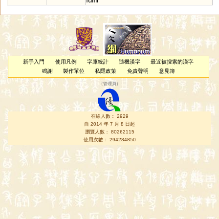
新手入門
使用凡例
字庫統計
隨機漢字
最近被搜索的漢字
鳴謝
製作單位
私隱政策
免責聲明
意見簿
（
管理員
）
在線人數： 2929
自 2014 年 7 月 8 日起
瀏覽人數： 80262115
使用次數： 294284850