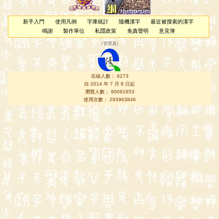
新手入門
使用凡例
字庫統計
隨機漢字
最近被搜索的漢字
鳴謝
製作單位
私隱政策
免責聲明
意見簿
（
管理員
）
在線人數： 6273
自 2014 年 7 月 8 日起
瀏覽人數： 80091853
使用次數： 293963846