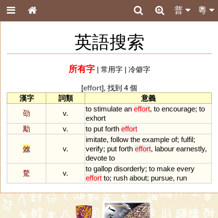
普
粵
英語搜索
所有字
|
常用字
|
冷僻字
[
effort
], 找到 4 個
漢字
詞類
意義
to
stimulate
an
effort
,
to
encourage
;
to
劭
v.
exhort
勱
v.
to
put
forth
effort
imitate
,
follow
the
example
of
;
fulfil
;
效
v.
verify
;
put
forth
effort
,
labour
earnestly
,
devote
to
to
gallop
disorderly
;
to
make
every
騖
v.
effort
to
;
rush
about
;
pursue
,
run