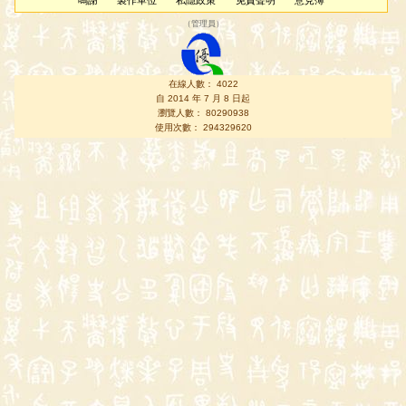
鳴謝
製作單位
私隱政策
免責聲明
意見簿
（
管理員
）
在線人數： 4022
自 2014 年 7 月 8 日起
瀏覽人數： 80290938
使用次數： 294329620