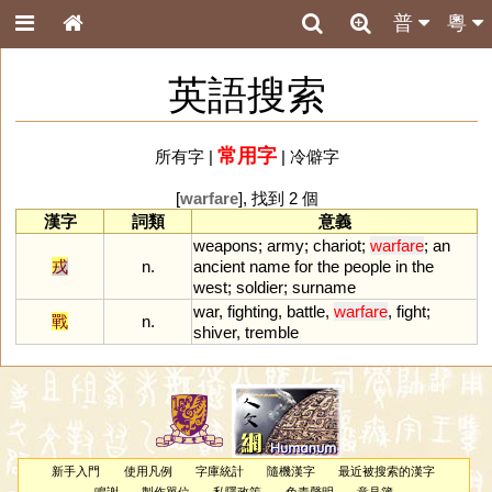
普
粵
英語搜索
常用字
所有字
|
|
冷僻字
[
warfare
], 找到 2 個
漢字
詞類
意義
weapons
;
army
;
chariot
;
warfare
;
an
戎
n.
ancient
name
for
the
people
in
the
west
;
soldier
;
surname
war
,
fighting
,
battle
,
warfare
,
fight
;
戰
n.
shiver
,
tremble
新手入門
使用凡例
字庫統計
隨機漢字
最近被搜索的漢字