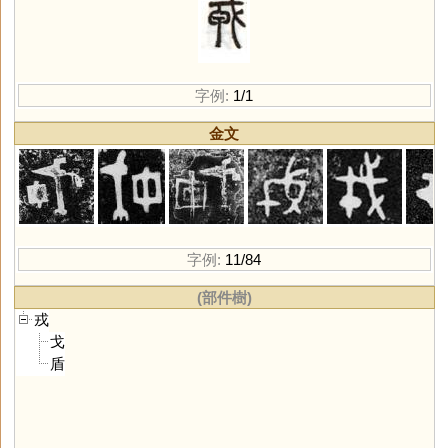
字例:
1/1
金文
字例:
11/84
(部件樹)
戎
戈
盾