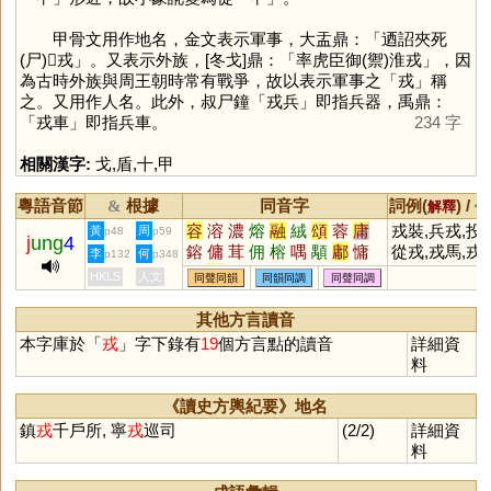
甲骨文用作地名，金文表示軍事，大盂鼎：「迺詔夾死
(尸)𤔲戎」。又表示外族，[冬戈]鼎：「率虎臣御(禦)淮戎」，因
為古時外族與周王朝時常有戰爭，故以表示軍事之「
戎
」稱
之。又用作人名。此外，叔尸鐘「戎兵」即指兵器，禹鼎：
「戎車」即指兵車。
234 字
相關漢字:
戈
,
盾
,
十
,
甲
粵語音節
根據
同音字
詞例(
) /
&
解釋
備
容
溶
濃
熔
融
絨
頌
蓉
庸
戎裝,兵戎,投
黃
周
p48
p59
j
ung
4
鎔
傭
茸
佣
榕
喁
顒
鄘
慵
從戎,戎馬,戎
李
何
p132
p348
鏞
墉
狨
瑢
媶
茙
傛
羢
瀜
機,蠻夷戎狄
HKLS
人文
同聲同韻
同韻同調
同聲同調
鰅
鰫
鷛
滽
嵱
嫆
嫞
駥
髶
榵
槦
烿
褣
肜
毧
其他方言讀音
本字庫於「
戎
」字下錄有
19
個方言點的讀音
詳細資
料
《讀史方輿紀要》地名
鎮
戎
千戶所, 寧
戎
巡司
(2/2)
詳細資
料