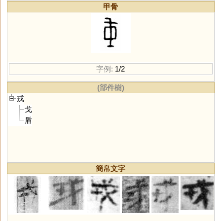
甲骨
字例:
1/2
(部件樹)
戎
戈
盾
簡帛文字