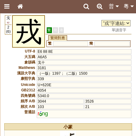
普
粵
戈
戎
62
2
繁
簡
港
單讀音字
(6)
繁簡對應
繁
簡
UTF-8
E6 88 8E
大五碼
A6A5
倉頡碼
戈十
Matthews
3181
漢語大字典
（一版）1397；（二版）1500
康熙字典
339
Unicode
U+620E
GB2312
4054
四角號碼
5340.0
頻序 A/B
3044
3526
頻次 A/B
103
21
普通話
r
ng
小篆