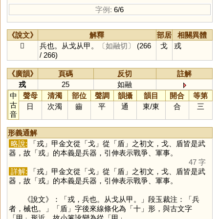
字例:
6/6
《說文》
解釋
部居
相關異體
𢦦
兵也。从戈从甲。
〔如融切〕
(266
戈
戎
/ 266)
《廣韻》
頁碼
反切
註解
戎
25
如融
中
聲母
清濁
部位
聲調
韻攝
韻目
開合
等第
古
日
次濁
齒
平
通
東
/
東
合
三
音
形義通解
略說:
「
戎
」甲金文從「
戈
」從「
盾
」之初文，戈、盾皆是武
器，故「
戎
」的本義是兵器，引伸表示戰爭、軍事。
47 字
詳解:
「
戎
」甲金文從「
戈
」從「
盾
」之初文，戈、盾皆是武
器，故「
戎
」的本義是兵器，引伸表示戰爭、軍事。
《說文》：「戎，兵也。从戈从甲。」段玉裁注：「兵
者，械也。」「
盾
」字後來線條化為「
十
」形，與古文字
「
甲
」形近，故小篆訛變為從「
甲
」。