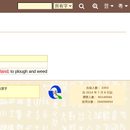
普
粵
land
;
to
plough
and
weed
在線人數： 3353
的漢字
自 2014 年 7 月 8 日起
瀏覽人數： 80146094
使用次數： 294069654