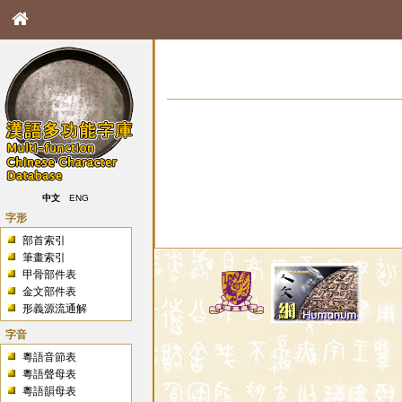
中文
ENG
字形
部首索引
筆畫索引
甲骨部件表
金文部件表
形義源流通解
字音
粵語音節表
粵語聲母表
粵語韻母表