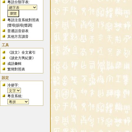
粵語分類字表:
粵語注音系統對照表
[
聲母
|
韻母
|
聲調
]
普通話音節表
其他方言讀音
工具
《說文》全文索引
《讀史方輿紀要》
成語彙輯
繁簡對照表
設定
冷僻字:
粵音系統: