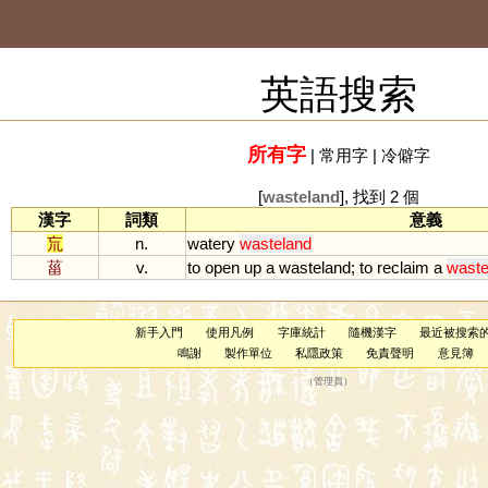
英語搜索
所有字
|
常用字
|
冷僻字
[
wasteland
], 找到 2 個
漢字
詞類
意義
巟
n.
watery
wasteland
菑
v.
to
open
up
a
wasteland
;
to
reclaim
a
waste
新手入門
使用凡例
字庫統計
隨機漢字
最近被搜索
鳴謝
製作單位
私隱政策
免責聲明
意見簿
（
管理員
）