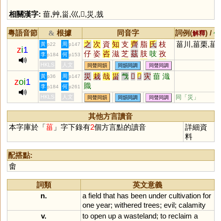
相關漢字:
葘
,
艸
,
甾
,
巛
,
𡿧
,
災
,
烖
粵語音節
根據
同音字
詞例(
) /
&
解釋
備
之
次
資
知
支
齊
脂
氏
枝
菑川,菑栗,菑
黃
周
p22
p147
z
i
1
仔
姿
咨
滋
芝
茲
肢
吱
孜
李
何
p184
p153
觜
恣
訾
輜
淄
齎
貲
蜘
祗
HKLS
人文
同聲同韻
同韻同調
同聲同調
梔
鯔
砥
泜
髭
緇
齜
孳
榰
災
栽
哉
甾
𢦏
𡿧
𢦔
灾
葘
渽
黃
周
p36
p147
z
oi
1
甾
鎡
鼒
錙
呲
嵫
卮
孖
觶
賳
李
何
p184
p261
㞢
葘
䊷
𢆶
栺
秖
栥
疧
疻
齍
HKLS
人文
同「
災
」
同聲同韻
同韻同調
同聲同調
鮨
鳷
鄑
搘
椥
偨
袛
胑
粢
胾
澬
汥
崰
璾
椔
蒫
紎
秪
其他方言讀音
秶
臸
鈭
鶅
衼
諮
趑
胝
玆
本字庫於「
菑
」字下錄有
2
個方言點的讀音
詳細資
料
配搭點:
畬
詞類
英文意義
n.
a
field
that
has
been
under
cultivation
for
one
year
;
withered
trees
;
evil
;
calamity
v.
to
open
up
a
wasteland
;
to
reclaim
a