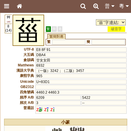
普
粵
艸
菑
140
8
繁
簡
港
破音字
(14)
繁簡對應
繁
簡
UTF-8
E8 8F 91
大五碼
DBA4
倉頡碼
廿女女田
Matthews
6932
漢語大字典
（一版）3242；（二版）3457
康熙字典
965
Unicode
U+83D1
GB2312
四角號碼
4460.2 4460.3
頻序 A/B
6209
5422
頻次 A/B
3
--
普通話
z
i
z
z
小篆