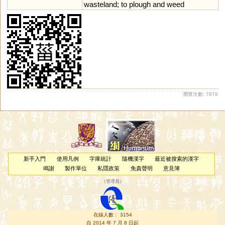
wasteland
;
to
plough
and
weed
瀏覽次數: 7878
新手入門
使用凡例
字庫統計
隨機漢字
最近被搜索的漢字
鳴謝
製作單位
私隱政策
免責聲明
意見簿
（
管理員
）
在線人數： 3154
自 2014 年 7 月 8 日起