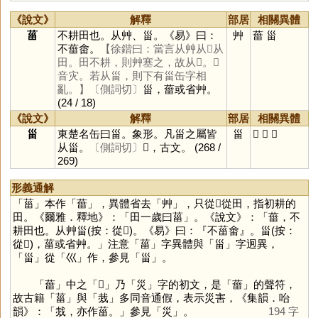
《說文》
解釋
部居
相關異體
菑
不耕田也。从艸、甾。《易》曰：
艸
葘
甾
不葘畬。
【徐鍇曰：當言从艸从𡿧从
田。田不耕，則艸塞之，故从𡿧。𡿧
音灾。若从甾，則下有甾缶字相
亂。】
〔側詞切〕
甾，葘或省艸。
(24 / 18)
《說文》
解釋
部居
相關異體
甾
東楚名缶曰甾。象形。凡甾之屬皆
甾
𠙹
𠚋
𠙾
从甾。
〔側詞切〕
𠙾，古文。
(268 /
269)
形義通解
「
菑
」本作「
葘
」，異體省去「
艸
」，只從𡿧從田，指初耕的
田。《爾雅．釋地》：「田一歲曰菑」。《說文》：「葘，不
耕田也。从艸甾(按：從𡿧)。《易》曰：『不菑畬』。甾(按：
從𡿧)，菑或省艸。」注意「
菑
」字異體與「
甾
」字迥異，
「
甾
」從「
巛
」作，參見「
甾
」。
「
葘
」中之「
𡿧
」乃「
災
」字的初文，是「
葘
」的聲符，
故古籍「
菑
」與「
烖
」多同音通假，表示災害，《集韻．咍
韻》：「烖，亦作菑。」參見「
災
」。
194 字