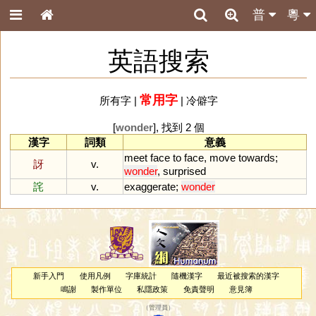
普
粵
英語搜索
常用字
所有字
|
|
冷僻字
[
wonder
], 找到 2 個
漢字
詞類
意義
meet
face
to
face
,
move
towards
;
訝
v.
wonder
,
surprised
詫
v.
exaggerate
;
wonder
新手入門
使用凡例
字庫統計
隨機漢字
最近被搜索的漢字
鳴謝
製作單位
私隱政策
免責聲明
意見簿
（
管理員
）