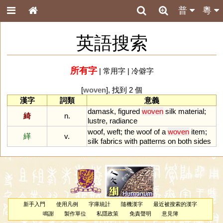
普
粵
英語搜索
所有字
|
常用字
|
冷僻字
[
woven
], 找到 2 個
漢字
詞類
意義
damask
,
figured
woven
silk
material
;
綺
n.
lustre
,
radiance
woof
,
weft
;
the
woof
of
a
woven
item
;
緙
v.
silk
fabrics
with
patterns
on
both
sides
新手入門
使用凡例
字庫統計
隨機漢字
最近被搜索的漢字
鳴謝
製作單位
私隱政策
免責聲明
意見簿