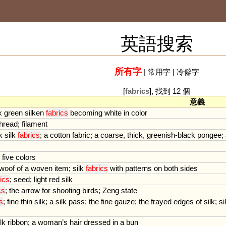
英語搜索
所有字
|
常用字
|
冷僻字
[
fabrics
], 找到 12 個
意義
k
green
silken
fabrics
becoming
white
in
color
thread
;
filament
k
silk
fabrics
;
a
cotton
fabric
;
a
coarse
,
thick
,
greenish
-
black
pongee
;
five
colors
woof
of
a
woven
item
;
silk
fabrics
with
patterns
on
both
sides
rics
;
seed
;
light
red
silk
cs
;
the
arrow
for
shooting
birds
;
Zeng
state
s
;
fine
thin
silk
;
a
silk
pass
;
the
fine
gauze
;
the
frayed
edges
of
silk
;
si
lk
ribbon
;
a
woman
’
s
hair
dressed
in
a
bun