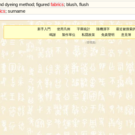
nd
dyeing
method
;
figured
fabrics
;
blush
,
flush
ics
;
surname
新手入門
使用凡例
字庫統計
隨機漢字
最近被搜索
鳴謝
製作單位
私隱政策
免責聲明
意見簿
（
管理員
）