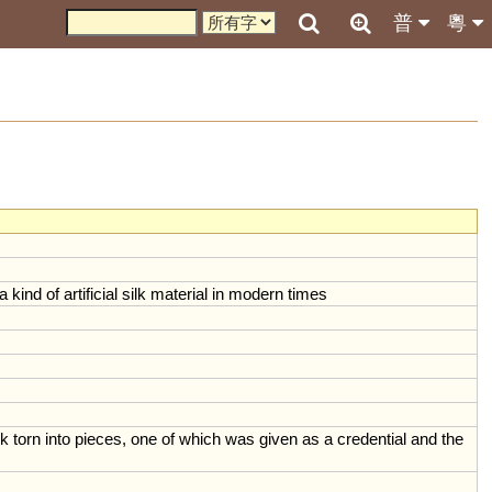
普
粵
a
kind
of
artificial
silk
material
in
modern
times
lk
torn
into
pieces
,
one
of
which
was
given
as
a
credential
and
the