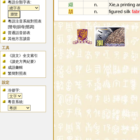
粵語分類字表:
纈
n.
Xie
,
a
printing
a
頡
n.
figured
silk
fabr
粵語注音系統對照表
[
聲母
|
韻母
|
聲調
]
普通話音節表
其他方言讀音
工具
《說文》全文索引
《讀史方輿紀要》
成語彙輯
繁簡對照表
設定
冷僻字:
粵音系統: