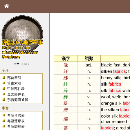
漢字
詞類
儵
adj.
black
;
fast
;
dar
中文
ENG
字形
紝
n.
silken
fabrics
;
綈
n.
heavy
silk
;
thic
部首索引
筆畫索引
綞
n.
silk
fabrics
甲骨部件表
綷
n.
silk
fabrics
with
金文部件表
緙
v.
woof
,
weft
;
the
形義源流通解
緹
n.
orange
silk
fab
字音
繒
n.
the
silken
fabri
粵語音節表
color
silk
fabric
繻
n.
粵語聲母表
other
retained
粵語韻母表
纂
n.
fabrics
;
a
red
si