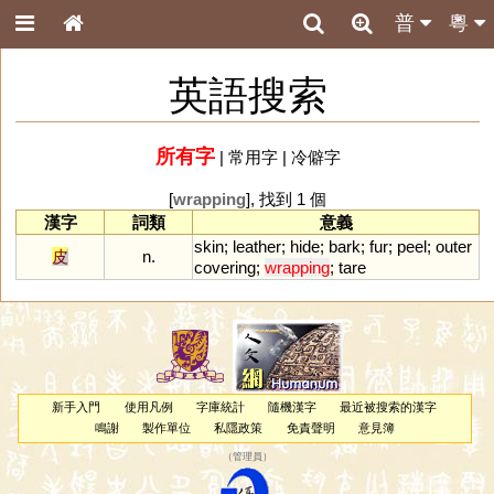
普
粵
英語搜索
所有字
|
常用字
|
冷僻字
[
wrapping
], 找到 1 個
漢字
詞類
意義
skin
;
leather
;
hide
;
bark
;
fur
;
peel
;
outer
皮
n.
covering
;
wrapping
;
tare
新手入門
使用凡例
字庫統計
隨機漢字
最近被搜索的漢字
鳴謝
製作單位
私隱政策
免責聲明
意見簿
（
管理員
）