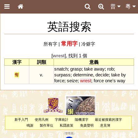
普
粵
英語搜索
常用字
所有字
|
|
冷僻字
[
wrest
], 找到 1 個
漢字
詞類
意義
snatch
;
grasp
;
take
away
;
rob
;
奪
v.
surpass
;
determine
,
decide
;
take
by
force
;
seize
;
wrest
;
force
one
'
s
way
新手入門
使用凡例
字庫統計
隨機漢字
最近被搜索的漢字
鳴謝
製作單位
私隱政策
免責聲明
意見簿
（
管理員
）