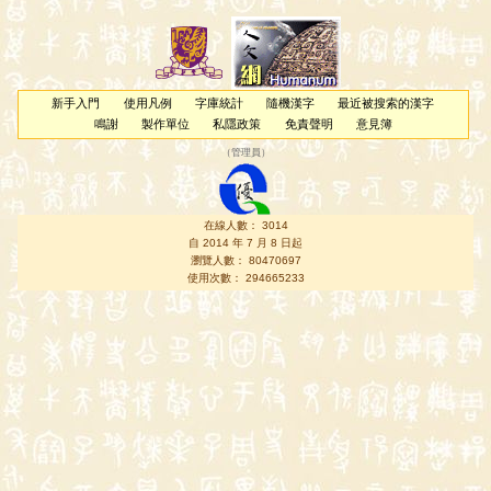
新手入門
使用凡例
字庫統計
隨機漢字
最近被搜索的漢字
鳴謝
製作單位
私隱政策
免責聲明
意見簿
（
管理員
）
在線人數： 3014
自 2014 年 7 月 8 日起
瀏覽人數： 80470697
使用次數： 294665233