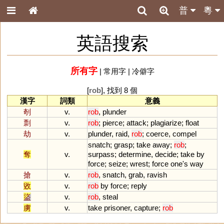
普
粵
英語搜索
所有字
|
常用字
|
冷僻字
[
rob
], 找到 8 個
漢字
詞類
意義
剞
v.
rob
,
plunder
剽
v.
rob
;
pierce
;
attack
;
plagiarize
;
float
劫
v.
plunder
,
raid
,
rob
;
coerce
,
compel
snatch
;
grasp
;
take
away
;
rob
;
奪
v.
surpass
;
determine
,
decide
;
take
by
force
;
seize
;
wrest
;
force
one
'
s
way
搶
v.
rob
,
snatch
,
grab
,
ravish
敓
v.
rob
by
force
;
reply
盜
v.
rob
,
steal
虜
v.
take
prisoner
,
capture
;
rob