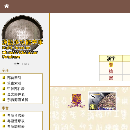
漢字
奪
中文
ENG
字形
搶
攫
部首索引
筆畫索引
甲骨部件表
金文部件表
形義源流通解
字音
粵語音節表
粵語聲母表
粵語韻母表