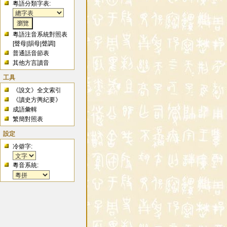
粵語分類字表:
粵語注音系統對照表
[
聲母
|
韻母
|
聲調
]
普通話音節表
其他方言讀音
工具
《說文》全文索引
《讀史方輿紀要》
成語彙輯
繁簡對照表
設定
冷僻字:
粵音系統: