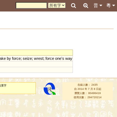
普
粵
take
by
force
;
seize
;
wrest
;
force
one
'
s
way
在線人數： 2435
的漢字
自 2014 年 7 月 8 日起
瀏覽人數： 80496419
使用次數： 294720214