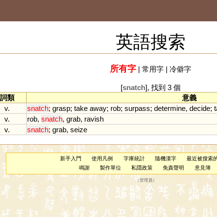
英語搜索
所有字
|
常用字
|
冷僻字
[
snatch
], 找到 3 個
詞類
意義
v.
snatch
;
grasp
;
take
away
;
rob
;
surpass
;
determine
,
decide
;
v.
rob
,
snatch
,
grab
,
ravish
v.
snatch
;
grab
,
seize
新手入門
使用凡例
字庫統計
隨機漢字
最近被搜索
鳴謝
製作單位
私隱政策
免責聲明
意見簿
（
管理員
）