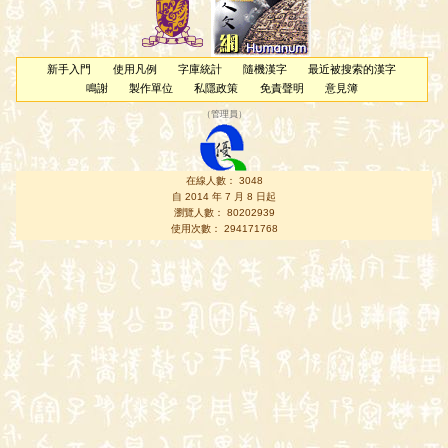
新手入門
使用凡例
字庫統計
隨機漢字
最近被搜索的漢字
鳴謝
製作單位
私隱政策
免責聲明
意見簿
（
管理員
）
在線人數： 3048
自 2014 年 7 月 8 日起
瀏覽人數： 80202939
使用次數： 294171768