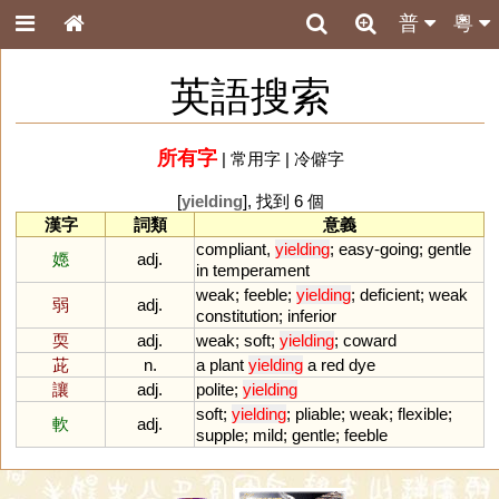
普
粵
英語搜索
所有字
|
常用字
|
冷僻字
[
yielding
], 找到 6 個
漢字
詞類
意義
compliant
,
yielding
;
easy
-
going
;
gentle
嫕
adj.
in
temperament
weak
;
feeble
;
yielding
;
deficient
;
weak
弱
adj.
constitution
;
inferior
耎
adj.
weak
;
soft
;
yielding
;
coward
茈
n.
a
plant
yielding
a
red
dye
讓
adj.
polite
;
yielding
soft
;
yielding
;
pliable
;
weak
;
flexible
;
軟
adj.
supple
;
mild
;
gentle
;
feeble