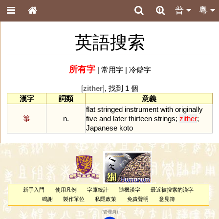
普
粵
英語搜索
所有字
|
常用字
|
冷僻字
[
zither
], 找到 1 個
漢字
詞類
意義
flat
stringed
instrument
with
originally
箏
n.
five
and
later
thirteen
strings
;
zither
;
Japanese
koto
新手入門
使用凡例
字庫統計
隨機漢字
最近被搜索的漢字
鳴謝
製作單位
私隱政策
免責聲明
意見簿
（
管理員
）