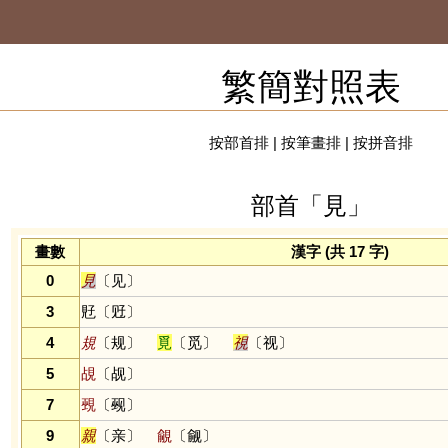
繁簡對照表
按部首排
|
按筆畫排
|
按拼音排
部首「見」
畫數
漢字 (共 17 字)
0
見
〔见〕
3
覎〔觃〕
4
規
〔规〕
覓
〔觅〕
視
〔视〕
5
覘
〔觇〕
7
覡
〔觋〕
9
親
〔亲〕
覦
〔觎〕