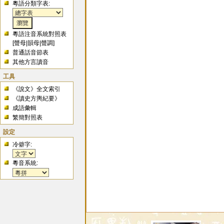
粵語分類字表:
粵語注音系統對照表
[
聲母
|
韻母
|
聲調
]
普通話音節表
其他方言讀音
工具
《說文》全文索引
《讀史方輿紀要》
成語彙輯
繁簡對照表
設定
冷僻字:
粵音系統: