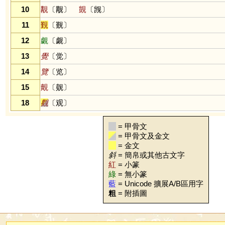
10
覯
〔觏〕
覬
〔觊〕
11
覲
〔觐〕
12
覷
〔觑〕
13
覺
〔觉〕
14
覽
〔览〕
15
覿
〔觌〕
18
觀
〔观〕
= 甲骨文
= 甲骨文及金文
= 金文
斜
= 簡帛或其他古文字
紅
= 小篆
綠
= 無小篆
藍
= Unicode 擴展A/B區用字
粗
= 附插圖