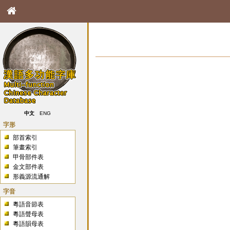
中文
ENG
字形
部首索引
筆畫索引
甲骨部件表
金文部件表
形義源流通解
字音
粵語音節表
粵語聲母表
粵語韻母表