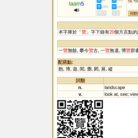
攬
黃
周
p4
p161
l
aam
5
李
何
p351
p29
HKLS
人文
同聲
本字庫於「
覽
」字下錄有
20
個方言點的
一
覽
無餘, 攀今
覽
古, 一
覽
無遺, 博
覽
群書
配搭點:
飽
,
博
,
遊
,
閱
,
瀏
,
閎
,
展
,
縱
詞類
n.
landscape
v.
look
at
,
see
;
vie