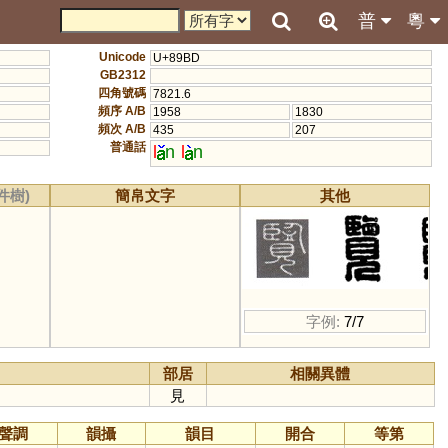
普
粵
Unicode
U+89BD
GB2312
四角號碼
7821.6
頻序 A/B
1958
1830
頻次 A/B
435
207
普通話
l
n
l
n
件樹)
簡帛文字
其他
字例:
7/7
部居
相關異體
見
聲調
韻攝
韻目
開合
等第