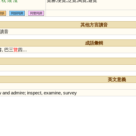
欖
杬
爦
灠
覽勝,便覽,泛覽,閱覽,遊覽
同韻
同韻同調
同聲同調
其他方言讀音
讀音
成語彙輯
, 巴三
覽
四…
英文意義
w
and
admire
;
inspect
,
examine
,
survey