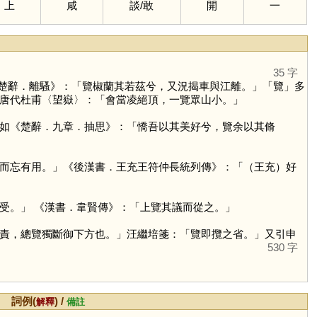
上
咸
談
/
敢
開
一
35 字
楚辭．離騷》：「覽椒蘭其若茲兮，又況揭車與江離。」「
覽
」多
唐代杜甫〈望嶽〉：「會當凌絕頂，一覽眾山小。」
如《楚辭．九章．抽思》：「憍吾以其美好兮，覽余以其脩
」
而忘有用。」《後漢書．王充王符仲長統列傳》：「（王充）好
受。」 《漢書．韋賢傳》：「上覽其議而從之。」
責，總覽獨斷御下方也。」汪繼培箋：「覽即攬之省。」又引申
530 字
詞例(
) /
解釋
備註