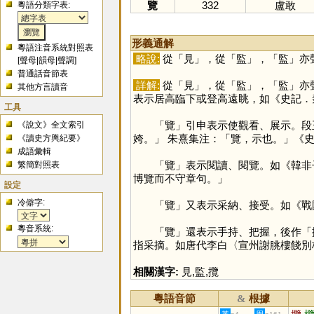
覽
332
盧敢
粵語分類字表:
形義通解
粵語注音系統對照表
略說:
從「
見
」，從「
監
」，「
監
」亦
[
聲母
|
韻母
|
聲調
]
普通話音節表
詳解:
從「
見
」，從「
監
」，「
監
」亦
其他方言讀音
表示居高臨下或登高遠眺，如《史記．
工具
「
覽
」引申表示使觀看、展示。段
《說文》全文索引
姱。」 朱熹集注：「覽，示也。」《
《讀史方輿紀要》
成語彙輯
「
覽
」表示閱讀、閱覽。如《韓非
繁簡對照表
博覽而不守章句。」
設定
冷僻字:
「
覽
」又表示采納、接受。如《戰
粵音系統:
「
覽
」還表示手持、把握，後作「
指采摘。如唐代李白〈宣州謝朓樓餞別
相關漢字:
見
,
監
,
攬
粵語音節
根據
&