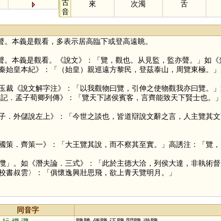
古
來
次濁
舌
音
聲。本義是觀看，多表示居高臨下或登高遠眺。
聲。本義是觀看。《說文》：「覽，觀也。从見監，監亦聲。」如《
秦始皇本紀》：「（始皇）親巡遠方黎民，登茲泰山，周覽東極。」
玉裁《說文解字注》：「以我觀物曰覽，引伸之使物觀我亦曰覽。」
史記．孟子荀卿列傳》：「覽天下諸侯賓客，言齊能致天下賢士也。
子．外儲說左上》：「今世之談也，皆道辯說文辭之言，人主覽其文
國策．齊策一》：「大王覽其說，而不察其至實。」高誘注：「覽，
攬
」。如《潛夫論．三式》：「此於主德大洽，列侯大達，非執術督
校書叔雲〉：「俱懷逸興壯思飛，欲上青天覽明月。」
同音字