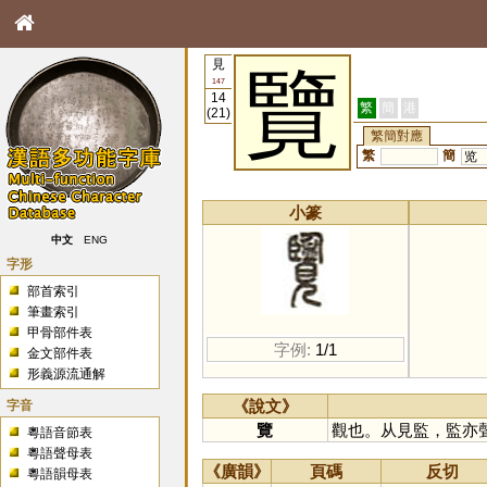
見
覽
147
14
繁
簡
港
(21)
繁簡對應
繁
簡
览
小篆
中文
ENG
字形
部首索引
筆畫索引
甲骨部件表
字例:
1/1
金文部件表
形義源流通解
字音
《說文》
覽
觀也。从見監，監亦
粵語音節表
粵語聲母表
《廣韻》
頁碼
反切
粵語韻母表