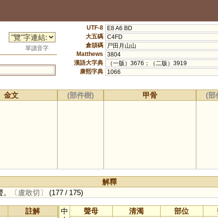
UTF-8
E8 A6 BD
大五碼
C4FD
倉頡碼
尸田月山山
單讀音字
Matthews
3804
漢語大字典
（一版）3676；（二版）3919
康熙字典
1066
金文
(部件樹)
甲骨
(部
解釋
聲。
〔盧敢切〕
(177 / 175)
註解
中
聲母
清濁
部位