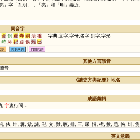
亮
」字「孔明」，「
亮
」和「
明
」義近。
同音字
治
食
飼
遲
寺
嗣
漬
稚
字典,文字,字母,名字,別字,字形
滍
峙
庤
祀
踶
俟
雉
巳
笥
泜
胔
痔
豸
彘
兕
涘
同韻
同韻同調
同聲同調
耜
𠱾
骴
偫
牸
畤
芓
阤
傂
廌
絼
歭
跱
髊
倳
乿
徥
其他方言讀音
謘
蚔
鶨
鴙
讀音
《讀史方輿紀要》地名
成語彙輯
酌,
字
裏行間…
鉛
,
佉
,
坤
,
簍
,
絫
,
謰
,
卍
,
文
,
難
,
咬
,
排
,
三
,
尿
,
惜
,
楔
,
數
,
題
,
帖
,
圳
,
隻
英文意義