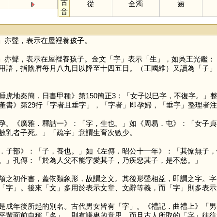
古
從
全濁
齒
音
」亦聲，表示在屋裡養孩子。
」亦聲，表示在屋裡養孩子。金文「
字
」表示「
生
」，如吳王光鑑：
用語，指陰曆每月八九日以降至十四五日。（王國維）又讀為「
子
」
睡虎地秦簡．日書甲種》第150簡正3：「女子以巳字，不復字。」
產書》第29行「字者且垂字」，「字者」即孕婦，「垂字」整理者
孕。《廣雅．釋詁一》：「字，生也。」如《周易．屯》：「女子貞
數乳者子死。」「疏字」意謂生育次數少。
．子部》：「子，養也。」如《左傳．昭公十一年》：「其僚無子，
。」孔傳：「於為人父不能字愛其子，乃疾惡其子，是不慈。」
之初作書，蓋依類象形，故謂之文。其後形聲相益，即謂之字。字
「
字
」。後來「
文
」多用於表示文章、文辭等義，而「
字
」則多表示
是成年後所起的別名。古代男女皆有「
字
」。《禮記．曲禮上》「男
平輩面前自稱「
名
」，則有謙卑的意思。而且古人所取的「
字
」往往