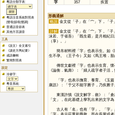
字
357
疾置
粵語分類字表:
形義通解
粵語注音系統對照表
略說:
金文從「
子
」在「
宀
」下，「
子
[
聲母
|
韻母
|
聲調
]
普通話音節表
詳解:
金文從「
子
」在「
宀
」下，「
子
其他方言讀音
沫若、于省吾）「既生霸」是月相紀日
工具
（享）。」
《說文》全文索引
簡帛材料裡「
字
」也表示生。如《
《讀史方輿紀要》
生不孕。（王子今）又如《馬王堆．胎
成語彙輯
繁簡對照表
傳世文獻裡「
字
」也表示生育、懷
設定
《論衡．氣壽》：「婦人疏字者子活，
冷僻字:
「
字
」也表示撫育、養育。《玉篇
粵音系統:
康誥》：「于父不能字厥子，乃疾厥子
東漢許慎《說文解字．敘》：「倉頡
「
文
」，在此基礎上孳乳出來的文字為
古人有「
名
」也有「
字
」。「
字
」
「
字
」表示莊重和尊敬。而在長輩或者