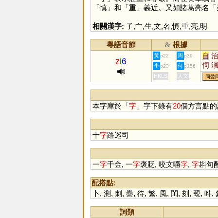
「
慎
」和「
重
」義近。又如諸葛亮名「
相關漢字:
子
,
宀
,
生
,
文
,
名
,
慎
,
重
,
亮
,
明
粵語音節
根據
&
自
黃
周
p22
p39
z
i
6
伺
李
何
p23
p156
剚
HKLS
人文
同聲
眥
覗
摨
本字庫於「
字
」字下錄有
20
個方言點的
十
字
路巡司
一
字
千金, 一
字
褒貶, 咬文嚼
字
,
字
斟句
配搭點:
卜
,
測
,
刺
,
疊
,
待
,
繁
,
風
,
閨
,
刻
,
覡
,
吽
,
詞類