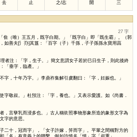
去
止
之
/
志
開
三
27 字
「隹（唯）王五月，既字白期。」「既字白」即「既生霸」。（郭
，如善夫[氵刅]其簋：「百字（子）千孫，子子孫孫永寶用亯
整理者注：「字，生子。」簡文意謂女子若於巳日生子，則此後終
注：「垂字，臨產。」
不字，十年乃字。」李鼎祚集解引虞翻曰：「字，妊娠也。」
使字敬叔。」杜預注：「字，養也。」又表示愛護。如《尚書．
者，言孳乳而浸多也。」古人稱依照事物形象所造的象形文字為
文字的意思。
子二十，冠而字」，「女子許嫁，笄而字」。平輩之間稱對方的
和「
名
」有意義上的聯繫。例如許慎名「
慎
」字「叔重」，