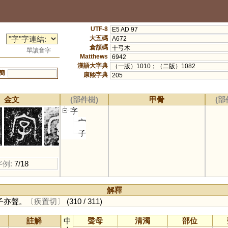
UTF-8
E5 AD 97
大五碼
A672
倉頡碼
十弓木
單讀音字
Matthews
6942
漢語大字典
（一版）1010；（二版）1082
簡
康熙字典
205
金文
(部件樹)
甲骨
(部
字
宀
子
字例:
7/18
解釋
子亦聲。
〔疾置切〕
(310 / 311)
註解
中
聲母
清濁
部位