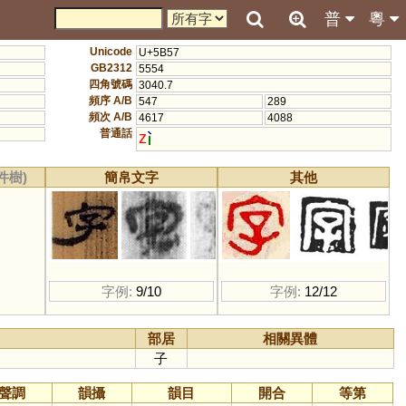
普
粵
Unicode
U+5B57
GB2312
5554
四角號碼
3040.7
頻序 A/B
547
289
頻次 A/B
4617
4088
普通話
z
件樹)
簡帛文字
其他
字例:
9/10
字例:
12/12
部居
相關異體
子
聲調
韻攝
韻目
開合
等第