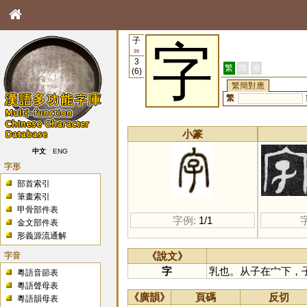
子
字
39
3
繁
簡
港
(6)
繁簡對應
繁
小篆
中文
ENG
字形
部首索引
筆畫索引
甲骨部件表
字例:
1/1
金文部件表
形義源流通解
字音
《說文》
字
乳也。从子在宀下，
粵語音節表
粵語聲母表
《廣韻》
頁碼
反切
粵語韻母表