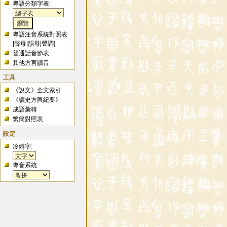
粵語分類字表:
粵語注音系統對照表
[
聲母
|
韻母
|
聲調
]
普通話音節表
其他方言讀音
工具
《說文》全文索引
《讀史方輿紀要》
成語彙輯
繁簡對照表
設定
冷僻字:
粵音系統: