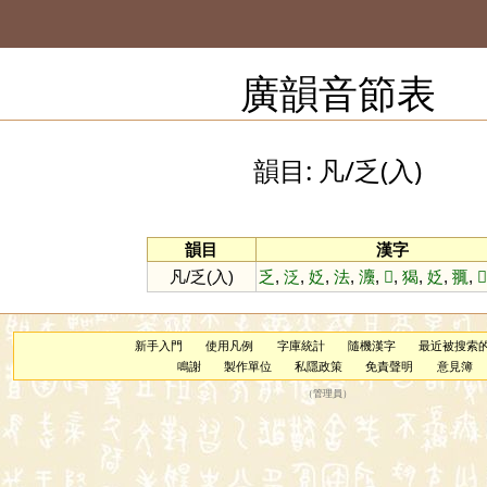
廣韻音節表
韻目: 凡/乏(入)
韻目
漢字
凡/乏(入)
乏
,
泛
,
姂
,
法
,
灋
,
𥎰
,
猲
,
姂
,
䎎
,

新手入門
使用凡例
字庫統計
隨機漢字
最近被搜索
鳴謝
製作單位
私隱政策
免責聲明
意見簿
（
管理員
）