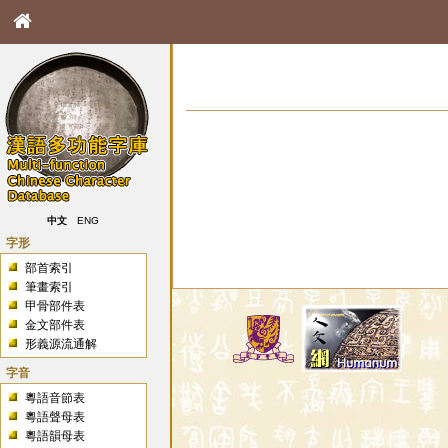
中文
ENG
字形
部首索引
筆畫索引
甲骨部件表
金文部件表
形義源流通解
字音
粵語音節表
粵語聲母表
粵語韻母表