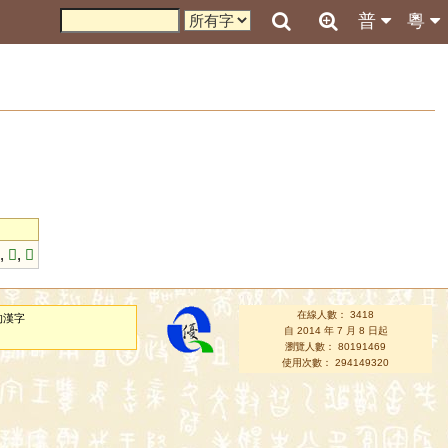
普
粵

,
𡷝
,
𦑣
在線人數： 3418
的漢字
自 2014 年 7 月 8 日起
瀏覽人數： 80191469
使用次數： 294149320